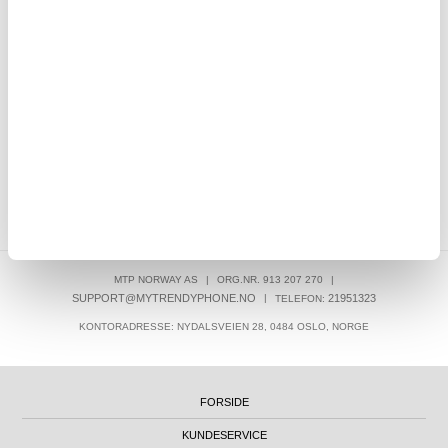
OVER 8.000.000 TILFREDSE KUNDER
SKRIV EN ANMELDELSE
KUNDER SOM HAR KJØPT DENNE VAREN, HAR OGSÅ KJØPT
MTP NORWAY AS
|
ORG.NR. 913 207 270
|
SUPPORT@MYTRENDYPHONE.NO
|
21951323
TELEFON:
KONTORADRESSE: NYDALSVEIEN 28, 0484 OSLO, NORGE
FORSIDE
KUNDESERVICE