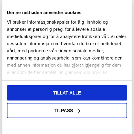
VARENUMMER:
4005088
Denne nettsiden anvender cookies
LAGERSTATUS:
PÅ LAGER.
LEVERINGSTID: 1-2 ARBEIDSDAGER
FRAKTINFO
Vi bruker informasjonskapsler for å gi innhold og
annonser et personlig preg, for å levere sosiale
mediefunksjoner og for å analysere trafikken vår. Vi deler
187,00
NOK
dessuten informasjon om hvordan du bruker nettstedet
FÅ 7 % RABATT MED CLUB TRENDY
BLI MEDLEM GRATIS
vårt, med partnerne våre innen sosiale medier,
annonsering og analysearbeid, som kan kombinere den
SETT DET BILLIGERE?
med annen informasjon du har gjort tilgjengelig for dem,
eller som de har samlet inn gjennom din bruk av
Velg en farge
tjenestene deres.
TILLAT ALLE
-
+
TILPASS
LIVE CHAT
LURER DU PÅ NOE? SPØR OSS!