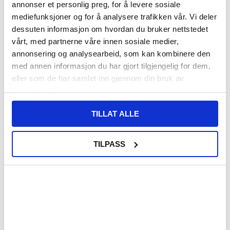
annonser et personlig preg, for å levere sosiale
VARENUMMER:
4006176
mediefunksjoner og for å analysere trafikken vår. Vi deler
PÅ
FORVENTET LEVERINGSTID: 20-25
LAGERSTATUS:
FJERNLAGER.
DAGER
dessuten informasjon om hvordan du bruker nettstedet
FRAKTINFO
vårt, med partnerne våre innen sosiale medier,
annonsering og analysearbeid, som kan kombinere den
med annen informasjon du har gjort tilgjengelig for dem,
187,00
NOK
eller som de har samlet inn gjennom din bruk av
FÅ 7 % RABATT MED CLUB TRENDY
BLI MEDLEM GRATIS
tjenestene deres.
SETT DET BILLIGERE?
TILLAT ALLE
Velg en farge
TILPASS
-
+
LIVE CHAT
LURER DU PÅ NOE? SPØR OSS!