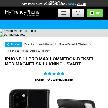
GRATIS GAVE
VED KJØP OVER 300 KR MED KODEN
GAVE
-
VILKÅR
Tilbake
Du er her:
Mobiltilbehør
iPhone Deksel & Tilbehør
iPhone 11 Pro Max Deksel & Tilbehør
IPHONE 11 PRO MAX LOMMEBOK-DEKSEL
MED MAGNETISK LUKNING - SVART
BASERT PÅ
2
ANMELDELSER