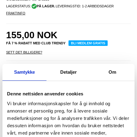
LAGERSTATUS:
PÅ LAGER.
LEVERINGSTID: 1-2 ARBEIDSDAGER
FRAKTINFO
155,00
NOK
FÅ 7 % RABATT MED CLUB TRENDY
BLI MEDLEM GRATIS
SETT DET BILLIGERE?
Velg en farge
Samtykke
Detaljer
Om
Denne nettsiden anvender cookies
-
+
Vi bruker informasjonskapsler for å gi innhold og
KUN 2 IGJEN PÅ LAGER!!
annonser et personlig preg, for å levere sosiale
mediefunksjoner og for å analysere trafikken vår. Vi deler
dessuten informasjon om hvordan du bruker nettstedet
LIVE CHAT
LURER DU PÅ NOE? SPØR OSS!
vårt, med partnerne våre innen sosiale medier,