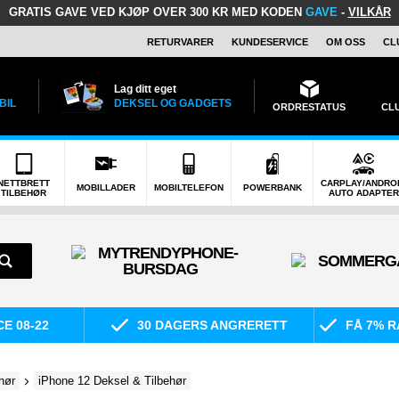
GRATIS GAVE
VED KJØP OVER 300 KR MED KODEN
GAVE
-
VILKÅR
RETURVARER
KUNDESERVICE
OM OSS
CL
Lag ditt eget
BIL
DEKSEL OG GADGETS
ORDRESTATUS
CL
NETTBRETT
CARPLAY/ANDRO
MOBILLADER
MOBILTELEFON
POWERBANK
TILBEHØR
AUTO ADAPTER
E 08-22
30 DAGERS ANGRERETT
FÅ 7% R
hør
iPhone 12 Deksel & Tilbehør