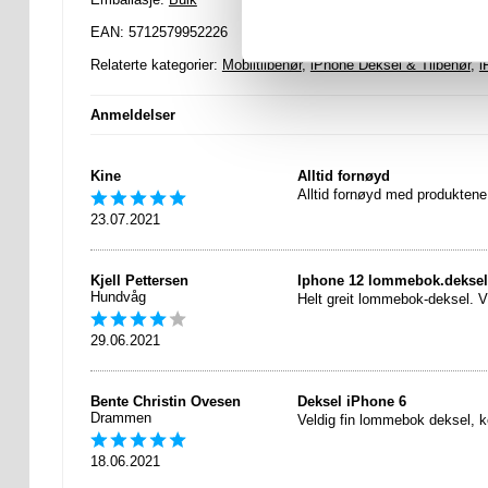
EAN: 5712579952226
Relaterte kategorier:
Mobiltilbehør
,
iPhone Deksel & Tilbehør
,
i
Anmeldelser
Kine
Alltid fornøyd
Alltid fornøyd med produktene
23.07.2021
Kjell Pettersen
Iphone 12 lommebok.deksel
Hundvåg
Helt greit lommebok-deksel. Vi
29.06.2021
Bente Christin Ovesen
Deksel iPhone 6
Drammen
Veldig fin lommebok deksel, k
18.06.2021