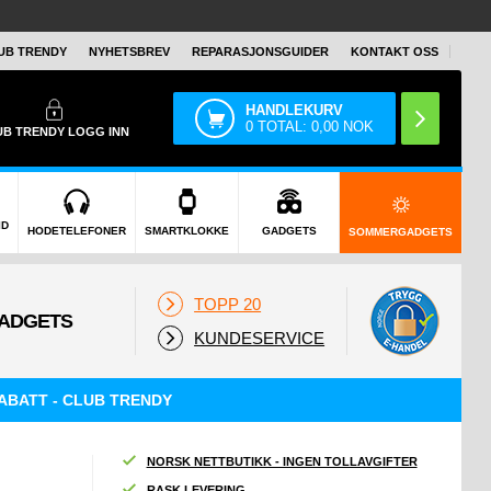
UB TRENDY
NYHETSBREV
REPARASJONSGUIDER
KONTAKT OSS
HANDLEKURV
0
TOTAL:
0,00
NOK
UB TRENDY
LOGG INN
ID
HODETELEFONER
SMARTKLOKKE
GADGETS
SOMMERGADGETS
TOPP 20
KUNDESERVICE
ABATT - CLUB TRENDY
NORSK NETTBUTIKK - INGEN TOLLAVGIFTER
RASK LEVERING