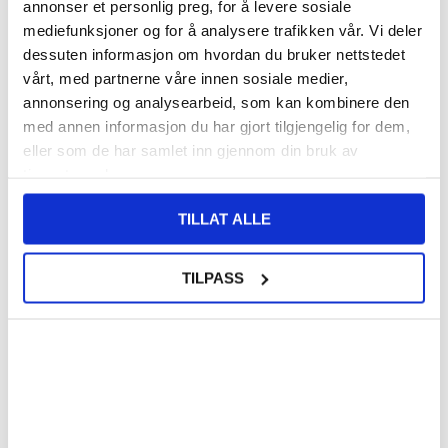
annonser et personlig preg, for å levere sosiale
mediefunksjoner og for å analysere trafikken vår. Vi deler
280,00
NOK
dessuten informasjon om hvordan du bruker nettstedet
FÅ 7 % RABATT MED CLUB TRENDY
BLI MEDLEM GRATIS
vårt, med partnerne våre innen sosiale medier,
SETT DET BILLIGERE?
annonsering og analysearbeid, som kan kombinere den
med annen informasjon du har gjort tilgjengelig for dem,
eller som de har samlet inn gjennom din bruk av
-
+
tjenestene deres.
TILLAT ALLE
LIVE CHAT
LURER DU PÅ NOE? SPØR OSS!
TILPASS
Beskrivelse
Kompatibel iPhone 13 Kameramodul - Dual 12 MP + 12 MP
Hvis hovedkameraet på iPhone 13 har stoppet å fungere, bytt det ut
med dette nye, høykvalitets dual 12 megapikselkamera som lar deg
fange alle de vakre øyeblikkene.
Kompatibilitet:
iPhone 13 6.1"