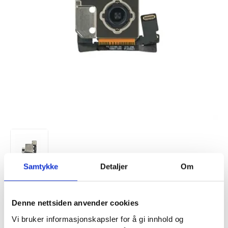
Samtykke
Detaljer
Om
VARENUMMER:
257447
PÅ
FORVENTET LEVERINGSTID: 5-10
LAGERSTATUS:
Denne nettsiden anvender cookies
FJERNLAGER.
DAGER
FRAKTINFO
Vi bruker informasjonskapsler for å gi innhold og