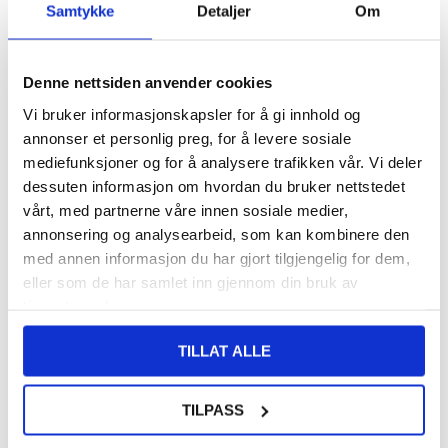
FRAKTINFO
Samtykke
Detaljer
Om
140,00
NOK
Denne nettsiden anvender cookies
FÅ 7 % RABATT MED CLUB TRENDY
BLI MEDLEM GRATIS
Vi bruker informasjonskapsler for å gi innhold og
SETT DET BILLIGERE?
annonser et personlig preg, for å levere sosiale
mediefunksjoner og for å analysere trafikken vår. Vi deler
dessuten informasjon om hvordan du bruker nettstedet
Velg en farge
vårt, med partnerne våre innen sosiale medier,
annonsering og analysearbeid, som kan kombinere den
med annen informasjon du har gjort tilgjengelig for dem,
-
+
eller som de har samlet inn gjennom din bruk av
tjenestene deres.
LIVE CHAT
LURER DU PÅ NOE? SPØR OSS!
TILLAT ALLE
TILPASS
Beskrivelse