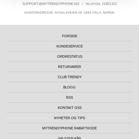
SUPPORT@MYTRENDYPHONE.NO
|
21951323
TELEFON:
KONTORADRESSE: NYDALSVEIEN 28, 0484 OSLO, NORGE
FORSIDE
KUNDESERVICE
ORDRESTATUS
RETURVARER
CLUB TRENDY
BLOGG
RSS
KONTAKT OSS
NYHETER OG TIPS
MYTRENDYPHONE RABATTKODE
SALGSVILKÅR