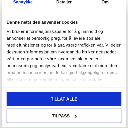
Samtykke
Detaljer
Om
108,00
NOK
Denne nettsiden anvender cookies
FÅ 7 % RABATT MED CLUB TRENDY
BLI MEDLEM GRATIS
Vi bruker informasjonskapsler for å gi innhold og
SETT DET BILLIGERE?
annonser et personlig preg, for å levere sosiale
mediefunksjoner og for å analysere trafikken vår. Vi deler
-
+
dessuten informasjon om hvordan du bruker nettstedet
vårt, med partnerne våre innen sosiale medier,
annonsering og analysearbeid, som kan kombinere den
med annen informasjon du har gjort tilgjengelig for dem,
LIVE CHAT
LURER DU PÅ NOE? SPØR OSS!
eller som de har samlet inn gjennom din bruk av
tjenestene deres.
Beskrivelse
TILLAT ALLE
MagSafe-kompatibel Hybrid-deksel til iPhone 15
Dette høykvalitets bumper-dekselet til iPhone 15 verner baksiden
TILPASS
og sidene mot daglige støt, hakk og riper. Dekselet er perfekt formet
for å følge konturene til din iPhone 15, mens den gjennomsiktige
baksiden lar den originale skjønnheten skinne igjennom.