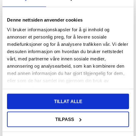
VARENUMMER:
4003351
PÅ
FORVENTET LEVERINGSTID: 20-25
LAGERSTATUS:
FJERNLAGER.
DAGER
Denne nettsiden anvender cookies
FRAKTINFO
Vi bruker informasjonskapsler for å gi innhold og
annonser et personlig preg, for å levere sosiale
108,00
NOK
mediefunksjoner og for å analysere trafikken vår. Vi deler
dessuten informasjon om hvordan du bruker nettstedet
FÅ 7 % RABATT MED CLUB TRENDY
BLI MEDLEM GRATIS
vårt, med partnerne våre innen sosiale medier,
SETT DET BILLIGERE?
annonsering og analysearbeid, som kan kombinere den
med annen informasjon du har gjort tilgjengelig for dem,
eller som de har samlet inn gjennom din bruk av
-
+
tjenestene deres.
TILLAT ALLE
LIVE CHAT
LURER DU PÅ NOE? SPØR OSS!
TILPASS
Beskrivelse