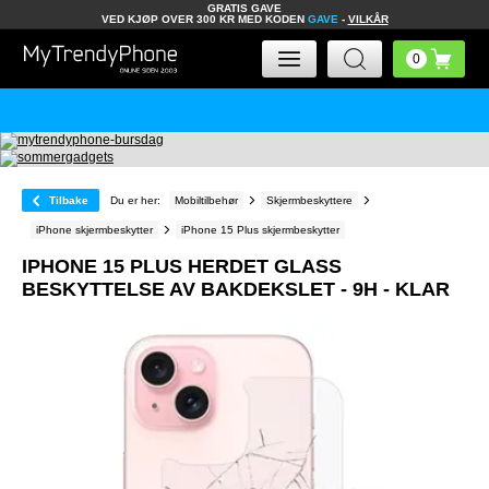
GRATIS GAVE
VED KJØP OVER 300 KR MED KODEN
GAVE
-
VILKÅR
Tilbake
Du er her:
Mobiltilbehør
Skjermbeskyttere
iPhone skjermbeskytter
iPhone 15 Plus skjermbeskytter
IPHONE 15 PLUS HERDET GLASS
BESKYTTELSE AV BAKDEKSLET - 9H - KLAR