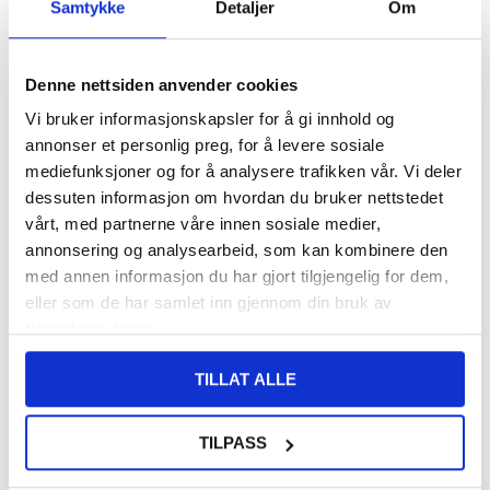
Samtykke
Detaljer
Om
VARENUMMER:
4010936
LAGERSTATUS:
PÅ LAGER.
LEVERINGSTID: 1-2 ARBEIDSDAGER
FRAKTINFO
Denne nettsiden anvender cookies
Vi bruker informasjonskapsler for å gi innhold og
108,00
NOK
annonser et personlig preg, for å levere sosiale
mediefunksjoner og for å analysere trafikken vår. Vi deler
FÅ 7 % RABATT MED CLUB TRENDY
BLI MEDLEM GRATIS
dessuten informasjon om hvordan du bruker nettstedet
SETT DET BILLIGERE?
vårt, med partnerne våre innen sosiale medier,
annonsering og analysearbeid, som kan kombinere den
med annen informasjon du har gjort tilgjengelig for dem,
-
+
eller som de har samlet inn gjennom din bruk av
tjenestene deres.
LIVE CHAT
LURER DU PÅ NOE? SPØR OSS!
TILLAT ALLE
TILPASS
Beskrivelse