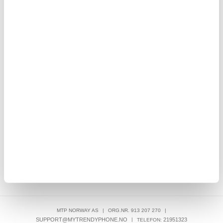
108,00
NOK
 -
iPhone 16/15 PanzerGlass Classic Fit Skjermbeskyttere
Panzerglass
280,00
NOK
MTP NORWAY AS
|
ORG.NR. 913 207 270
|
SUPPORT@MYTRENDYPHONE.NO
|
21951323
TELEFON: