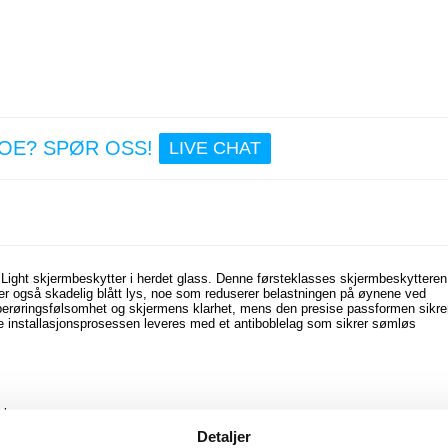
234
140,0
Saii P
iPh
6/6S/
(202
(20
NOE? SPØR OSS!
LIVE CHAT
Skjerm
ter i 
Glass -
124,0
ight skjermbeskytter i herdet glass. Denne førsteklasses skjermbeskytteren
erer også skadelig blått lys, noe som reduserer belastningen på øynene ved
 berøringsfølsomhet og skjermens klarhet, mens den presise passformen sikrer
e installasjonsprosessen leveres med et antiboblelag som sikrer sømløs
else
Detaljer