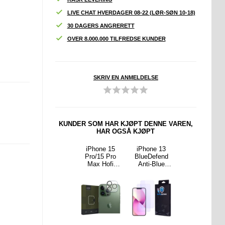
LIVE CHAT HVERDAGER 08-22 (LØR-SØN 10-18)
30 DAGERS ANGRERETT
OVER 8.000.000 TILFREDSE KUNDER
SKRIV EN ANMELDELSE
KUNDER SOM HAR KJØPT DENNE VAREN,
HAR OGSÅ KJØPT
ne 17
iPhone 15
iPhone 15
iPhone 13
iPhone 16
ro
Pro
Pro/15 Pro
BlueDefend
BlueDefend
efend
Beskyttelses
Max Hofi
Anti-Blue
Anti-Blue
-Blue
glass - 9H,
Cam Pro+
Light
Light
ght
0.3mm - Klar
Kameralinseb
Skjermbeskyt
Skjermbeskyt
telses
eskytter i
tere
tere
 2 stk.
Herdet Glass
Beskyttelses
Beskyttelses
-
glass - 2 stk.
glass - 2 stk.
Gjennomsikti
g / Svart