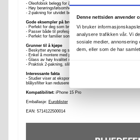
- Oleofobisk belegg for å motstå fingeravtrykk og flekker
- Høy berøringsfølsomhet for sømløs skjerminteraksjon
- 2-pakning for utvidet beskyttelse eller deling
Denne nettsiden anvender c
Gode eksempler på bruk
Vi bruker informasjonskapsler
- Perfekt for deg som bruker telefonen i mange timer, og reduser
- Passer både til profesjonell og uformell bruk, og opprettholde
analysere trafikken vår. Vi 
- Perfekt for familier som ønsker å beskytte flere enheter med
sosiale medier, annonsering 
Grunner til å kjøpe
dem, eller som de har samlet
- Beskytter øynene og skjermen, og forbedrer både helsen og e
- Enkel å montere med presisjonstilpasning og boblefri design.
- Glass av høy kvalitet med maksimal holdbarhet mot støt og ri
- Praktisk 2-pakning, slik at du kan bytte ut beskyttelsen elle
Interessante fakta
- Studier viser at eksponering for blått lys fra skjermer kan fø
blålysfilter kan redusere denne risikoen samtidig som skjermen
Kompatibilitet:
iPhone 15 Pro
Emballasje:
Euroblister
EAN: 5714122500014