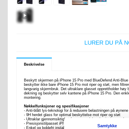
LURER DU PÅ 
Beskrivelse
Beskytt skjermen på iPhone 15 Pro med BlueDefend Anti-Blue L
beskytter ikke bare iPhone 15 Pro mot riper og støt, men filtr
langvarig skjermbruk. Det ultraklare glasset opprettholder høy
dekning og beskytter selv kantene på iPhone 15 Pro. Den enkl
montering.
Nøkkelfunksjoner og spesifikasjoner
- Anti-blått lys-teknologi for å redusere belastningen på øynene
- 9H herdet glass for optimal beskyttelse mot riper og støt
- Ultraklar gjennomsiktighet for en oppslukende visningsopplev
- Presisjonstilpasset iPhone 15 Pro, dekker til og med kantene
Samtykke
- Enkel og boblefri installasjon