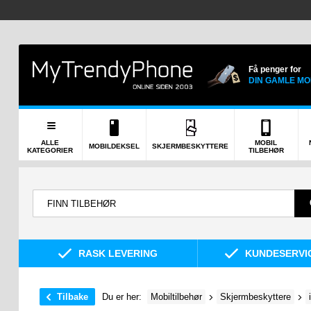
Få penger for
DIN GAMLE MO
ALLE
MOBIL
MOBILDEKSEL
SKJERMBESKYTTERE
KATEGORIER
TILBEHØR
RASK LEVERING
KUNDESERVIC
Tilbake
Du er her:
Mobiltilbehør
Skjermbeskyttere