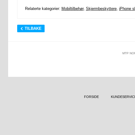
Relaterte kategorier:
Mobiltilbehør
,
Skjermbeskyttere
,
iPhone s
TILBAKE
MTP NO
FORSIDE
KUNDESERVIC