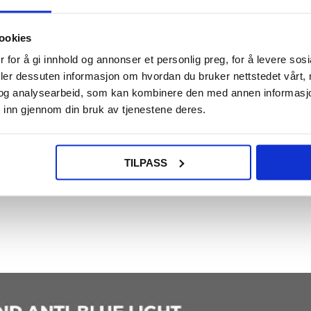
ookies
 for å gi innhold og annonser et personlig preg, for å levere sos
er tretthet i øynene på grunn av blått lys.
r skjermens klarhet og beskyttelse.
deler dessuten informasjon om hvordan du bruker nettstedet vårt,
 den praktiske 2-pakningen.
og analysearbeid, som kan kombinere den med annen informasjon d
 inn gjennom din bruk av tjenestene deres.
nhetens levetid.
per.
r dele den med en annen iPhone 15 Pro-bruker.
TILPASS
re til digital belastning av øynene og forstyrret søvnmønster. Skjermbeskytter
s klarhet bevares.