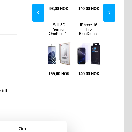
,00
0
NOK
108,00
NOK
93,00
NOK
140,00
NOK
140,00
NOK
remium
iPhone 15
Saii 3D
iPhone 16
iPhone 15
one
Pro
Premium
Pro
Pro Tech-
7/8/SE
Magnetisk
OnePlus 10
BlueDefend
Protect
0)/SE
Deksel med
Pro
Anti-Blue
FlexAir
22)
Kortlomme -
Beskyttelses
Light
magnetisk
beskyt
Karbonfiber -
glass - 2 Stk.
Skjermbeskyt
TPU-deksel -
Herdet
Svart
tere
klart
 2 Stk.
Beskyttelses
glass - 2 stk.
0
NOK
155,00
NOK
155,00
NOK
140,00
NOK
148,00
NOK
 full
Om