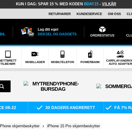
KUN I DAG:
SPAR 15 % MED KODEN
BDAY15
-
VILKÅR
RETURVARER
KUNDESERVICE
OM OSS
CL
Lag ditt eget
BIL
DEKSEL OG GADGETS
ORDRESTATUS
CL
NETTBRETT
CARPLAY/ANDRO
MOBILLADER
MOBILTELEFON
POWERBANK
TILBEHØR
AUTO ADAPTER
E 08-22
30 DAGERS ANGRERETT
FÅ 7% R
iPhone skjermbeskytter
iPhone 15 Pro skjermbeskytter