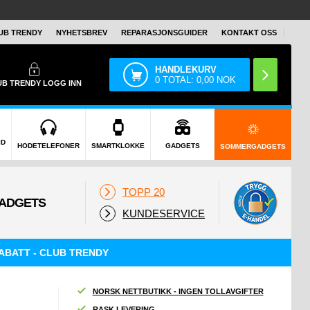
UB TRENDY
NYHETSBREV
REPARASJONSGUIDER
KONTAKT OSS
HANDLEKURV
0
TOTAL:
0,00
NOK
UB TRENDY
LOGG INN
ID
HODETELEFONER
SMARTKLOKKE
GADGETS
SOMMERGADGETS
TOPP 20
KUNDESERVICE
ABATT - CLUB TRENDY
NORSK NETTBUTIKK - INGEN TOLLAVGIFTER
RASK LEVERING