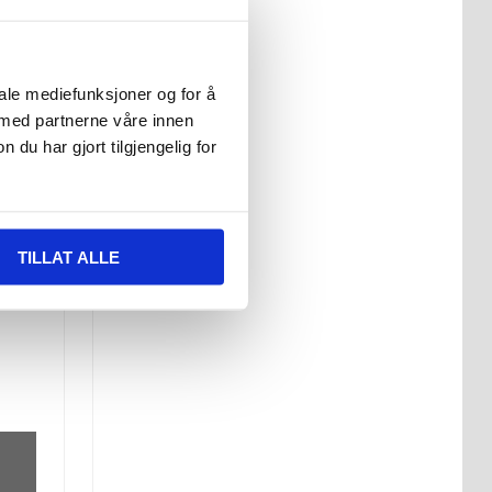
iale mediefunksjoner og for å
 med partnerne våre innen
u har gjort tilgjengelig for
TILLAT ALLE
e med