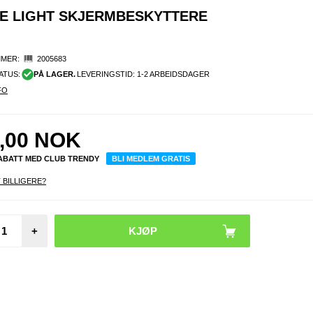
UE LIGHT SKJERMBESKYTTERE
MER:
2005683
ATUS:
PÅ LAGER.
LEVERINGSTID: 1-2 ARBEIDSDAGER
FO
,00
NOK
RABATT MED CLUB TRENDY
BLI MEDLEM GRATIS
 BILLIGERE?
iPho
P
BlueD
+
Anti
Li
Beskyt
glass -