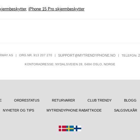
kjermbeskytter
,
iPhone 15 Pro skjermbeskytter
RWAY AS
|
ORG.NR. 913 207 270
|
SUPPORT@MYTRENDYPHONE.NO
|
2
TELEFON:
KONTORADRESSE: NYDALSVEIEN 28, 0484 OSLO, NORGE
E
ORDRESTATUS
RETURVARER
CLUB TRENDY
BLOGG
NYHETER OG TIPS
MYTRENDYPHONE RABATTKODE
SALGSVILKÅR