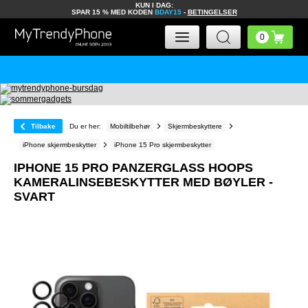
KUN I DAG:
SPAR 15 % MED KODEN
BDAY15
-
BETINGELSER
Tilbake
Du er her:
Mobiltilbehør
Skjermbeskyttere
iPhone skjermbeskytter
iPhone 15 Pro skjermbeskytter
IPHONE 15 PRO PANZERGLASS HOOPS
KAMERALINSEBESKYTTER MED BØYLER -
SVART