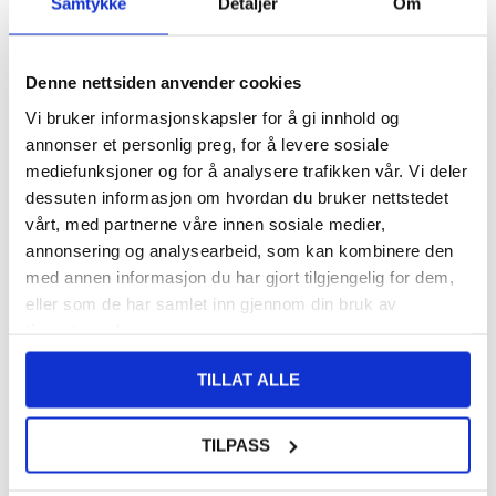
Samtykke
Detaljer
Om
FRAKTINFO
280,00
NOK
Denne nettsiden anvender cookies
Vi bruker informasjonskapsler for å gi innhold og
FÅ 7 % RABATT MED CLUB TRENDY
BLI MEDLEM GRATIS
annonser et personlig preg, for å levere sosiale
SETT DET BILLIGERE?
mediefunksjoner og for å analysere trafikken vår. Vi deler
dessuten informasjon om hvordan du bruker nettstedet
vårt, med partnerne våre innen sosiale medier,
-
+
annonsering og analysearbeid, som kan kombinere den
med annen informasjon du har gjort tilgjengelig for dem,
eller som de har samlet inn gjennom din bruk av
LIVE CHAT
LURER DU PÅ NOE? SPØR OSS!
tjenestene deres.
TILLAT ALLE
Beskrivelse
TILPASS
PanzerGlass Hoops kameralinsebeskytter til iPhone 15 Pro
PanzerGlass Hoops Camera Lens Protector er den ultimate
løsningen for å beskytte telefonens kameralinser mot fall, støt og