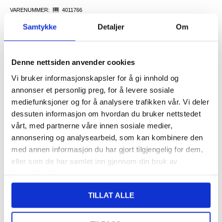
VARENUMMER:
4011766
LAGERSTATUS:
PÅ LAGER.
LEVERINGSTID: 1-2 ARBEIDSDAGER
Samtykke
Detaljer
Om
FRAKTINFO
Denne nettsiden anvender cookies
FØR
265,00
234,00
NOK
Vi bruker informasjonskapsler for å gi innhold og
DU SPARER
31,00
NOK
annonser et personlig preg, for å levere sosiale
SETT DET BILLIGERE?
mediefunksjoner og for å analysere trafikken vår. Vi deler
dessuten informasjon om hvordan du bruker nettstedet
vårt, med partnerne våre innen sosiale medier,
-
+
annonsering og analysearbeid, som kan kombinere den
med annen informasjon du har gjort tilgjengelig for dem,
eller som de har samlet inn gjennom din bruk av
tjenestene deres.
LIVE CHAT
LURER DU PÅ NOE? SPØR OSS!
TILLAT ALLE
Beskrivelse