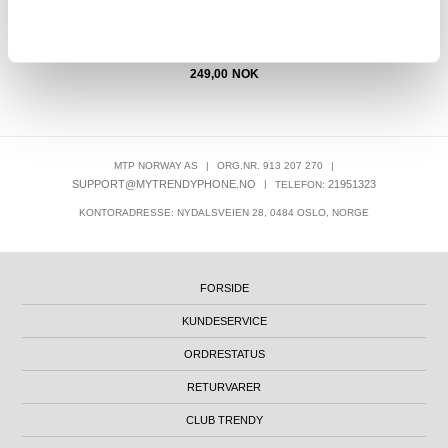
249,00
NOK
MTP NORWAY AS
|
ORG.NR. 913 207 270
|
SUPPORT@MYTRENDYPHONE.NO
|
21951323
TELEFON:
KONTORADRESSE: NYDALSVEIEN 28, 0484 OSLO, NORGE
FORSIDE
KUNDESERVICE
ORDRESTATUS
RETURVARER
CLUB TRENDY