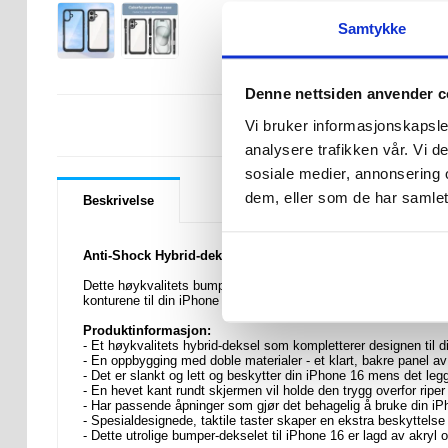
Samtykke
Denne nettsiden anvender c
LURER DU PÅ 
Vi bruker informasjonskapsler
analysere trafikken vår. Vi 
sosiale medier, annonsering 
dem, eller som de har samlet
Beskrivelse
Anti-Shock Hybrid-deksel til iPhone 16
Dette høykvalitets bumper-dekselet til iPhone 16 verner bakside
konturene til din iPhone 16, mens den gjennomsiktige baksiden
Produktinformasjon:
- Et høykvalitets hybrid-deksel som kompletterer designen til 
- En oppbygging med doble materialer - et klart, bakre panel a
- Det er slankt og lett og beskytter din iPhone 16 mens det leg
- En hevet kant rundt skjermen vil holde den trygg overfor ripe
- Har passende åpninger som gjør det behagelig å bruke din iP
- Spesialdesignede, taktile taster skaper en ekstra beskyttels
- Dette utrolige bumper-dekselet til iPhone 16 er lagd av akryl 