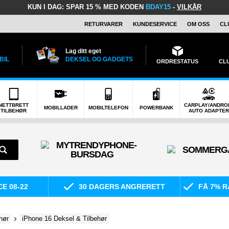
KUN I DAG:
SPAR 15 % MED KODEN
BDAY15
-
VILKÅR
RETURVARER
KUNDESERVICE
OM OSS
CL
Lag ditt eget
BIL
DEKSEL OG GADGETS
ORDRESTATUS
CL
NETTBRETT
CARPLAY/ANDRO
MOBILLADER
MOBILTELEFON
POWERBANK
TILBEHØR
AUTO ADAPTER
E 08-22
30 DAGERS ANGRERETT
FÅ 7% R
hør
iPhone 16 Deksel & Tilbehør