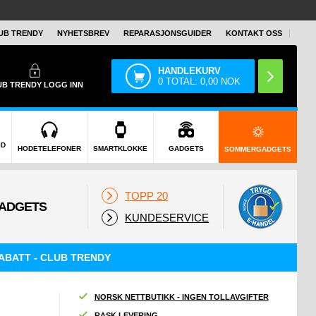
UB TRENDY
NYHETSBREV
REPARASJONSGUIDER
KONTAKT OSS
HANDLEKURV
0
TOTAL:
0,00
NOK
UB TRENDY
LOGG INN
ID
HODETELEFONER
SMARTKLOKKE
GADGETS
SOMMERGADGETS
TOPP 20
KUNDESERVICE
ABATT - CLUB TRENDY
NORSK NETTBUTIKK - INGEN TOLLAVGIFTER
RASK LEVERING