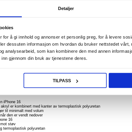
Detaljer
ookies
NOE? SPØR OSS!
LIVE CHAT
 for å gi innhold og annonser et personlig preg, for å levere sos
deler dessuten informasjon om hvordan du bruker nettstedet vårt,
og analysearbeid, som kan kombinere den med annen informasjon d
 inn gjennom din bruk av tjenestene deres.
TILPASS
n og sidene mot daglige støt, hakk og riper. Dekselet er perfekt formet for å 
 lar den originale skjønnheten skinne igjennom.
din iPhone 16
v akryl er kombinert med kanter av termoplastisk polyuretan
ger til minimalt med volum
r når den er vendt nedover
hone 16
e mot støv
og termoplastisk polyuretan