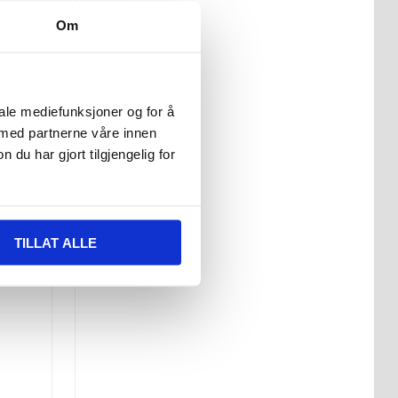
Om
iale mediefunksjoner og for å
 med partnerne våre innen
u har gjort tilgjengelig for
TILLAT ALLE
følge