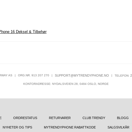
Phone 16 Deksel & Tilbehør
RWAY AS
|
ORG.NR. 913 207 270
|
SUPPORT@MYTRENDYPHONE.NO
|
2
TELEFON:
KONTORADRESSE: NYDALSVEIEN 28, 0484 OSLO, NORGE
E
ORDRESTATUS
RETURVARER
CLUB TRENDY
BLOGG
NYHETER OG TIPS
MYTRENDYPHONE RABATTKODE
SALGSVILKÅR