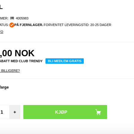
L
MER:
4005983
ATUS:
PÅ FJERNLAGER.
FORVENTET LEVERINGSTID: 20-25 DAGER
FO
,00
NOK
RABATT MED CLUB TRENDY
BLI MEDLEM GRATIS
 BILLIGERE?
farge
+