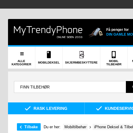
Få penger for
DIN GAMLE MO
ALLE
MOBIL
MOBILDEKSEL
SKJERMBESKYTTERE
KATEGORIER
TILBEHØR
RASK LEVERING
KUNDESERVIC
Tilbake
Du er her:
Mobiltilbehør
iPhone Deksel & Tilbe