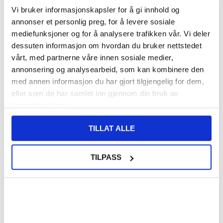
Vi bruker informasjonskapsler for å gi innhold og
VARENUMMER:
4006673
annonser et personlig preg, for å levere sosiale
LAGERSTATUS:
PÅ LAGER.
LEVERINGSTID: 1-2 ARBEIDSDAGER
FRAKTINFO
mediefunksjoner og for å analysere trafikken vår. Vi deler
dessuten informasjon om hvordan du bruker nettstedet
vårt, med partnerne våre innen sosiale medier,
FØR
296,00
annonsering og analysearbeid, som kan kombinere den
265,00
NOK
med annen informasjon du har gjort tilgjengelig for dem,
DU SPARER
31,00
NOK
eller som de har samlet inn gjennom din bruk av
SETT DET BILLIGERE?
tjenestene deres.
TILLAT ALLE
Velg en farge
TILPASS
-
+
KUN 1 IGJEN PÅ LAGER!!
LIVE CHAT
LURER DU PÅ NOE? SPØR OSS!