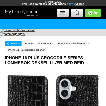
GRATIS GAVE
VED KJØP OVER 300 KR MED KODEN
GAVE
-
VILKÅR
Tilbake
Du er her:
Mobiltilbehør
iPhone Deksel & Tilbehør
iPhone 16 Plus Deksel & Tilbehør
IPHONE 16 PLUS CROCODILE SERIES
LOMMEBOK-DEKSEL I LÆR MED RFID