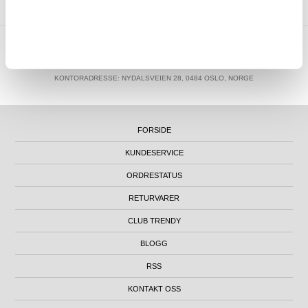
MTP NORWAY AS
|
ORG.NR. 913 207 270
|
SUPPORT@MYTRENDYPHONE.NO
|
21951323
TELEFON:
KONTORADRESSE: NYDALSVEIEN 28, 0484 OSLO, NORGE
FORSIDE
KUNDESERVICE
ORDRESTATUS
RETURVARER
CLUB TRENDY
BLOGG
RSS
KONTAKT OSS