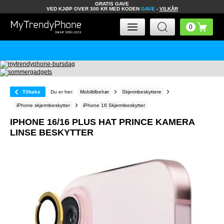
GRATIS GAVE
VED KJØP OVER 300 KR MED KODEN
GAVE
-
VILKÅR
Tilbake
Du er her:
Mobiltilbehør
Skjermbeskyttere
iPhone skjermbeskytter
iPhone 16 Skjermbeskytter
IPHONE 16/16 PLUS HAT PRINCE KAMERA
LINSE BESKYTTER