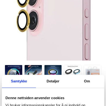
Samtykke
Detaljer
Om
VARENUMMER:
4006532
LAGERSTATUS:
PÅ LAGER.
LEVERINGSTID: 1-2 ARBEIDSDAGER
Denne nettsiden anvender cookies
FRAKTINFO
Vi bruker informasjonskapsler for å gi innhold og