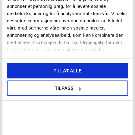
annonser et personlig preg, for å levere sosiale
mediefunksjoner og for å analysere trafikken vår. Vi deler
140,00
NOK
dessuten informasjon om hvordan du bruker nettstedet
FÅ 7 % RABATT MED CLUB TRENDY
BLI MEDLEM GRATIS
vårt, med partnerne våre innen sosiale medier,
SETT DET BILLIGERE?
annonsering og analysearbeid, som kan kombinere den
med annen informasjon du har gjort tilgjengelig for dem,
eller som de har samlet inn gjennom din bruk av
Velg en farge
tjenestene deres.
TILLAT ALLE
-
+
TILPASS
KUN 2 IGJEN PÅ LAGER!!
LIVE CHAT
LURER DU PÅ NOE? SPØR OSS!
Beskrivelse