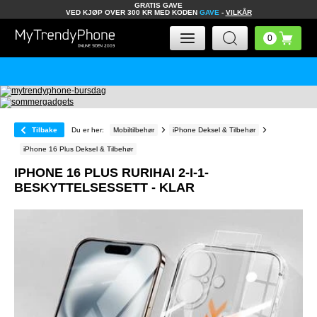
GRATIS GAVE
VED KJØP OVER 300 KR MED KODEN
GAVE
-
VILKÅR
Tilbake
Du er her:
Mobiltilbehør
iPhone Deksel & Tilbehør
iPhone 16 Plus Deksel & Tilbehør
IPHONE 16 PLUS RURIHAI 2-I-1-
BESKYTTELSESSETT - KLAR