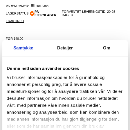
VARENUMMER:
4012388
PÅ
FORVENTET LEVERINGSTID: 20-25
LAGERSTATUS:
FJERNLAGER.
DAGER
FRAKTINFO
FØR
140,00
46,00
NOK
Samtykke
Detaljer
Om
DU SPARER
94,00
NOK
SETT DET BILLIGERE?
Denne nettsiden anvender cookies
Vi bruker informasjonskapsler for å gi innhold og
-
+
annonser et personlig preg, for å levere sosiale
mediefunksjoner og for å analysere trafikken vår. Vi deler
dessuten informasjon om hvordan du bruker nettstedet
LIVE CHAT
LURER DU PÅ NOE? SPØR OSS!
vårt, med partnerne våre innen sosiale medier,
annonsering og analysearbeid, som kan kombinere den
med annen informasjon du har gjort tilgjengelig for dem,
Beskrivelse
eller som de har samlet inn gjennom din bruk av