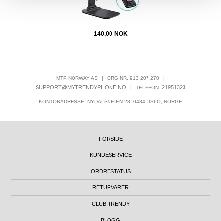
140,00
NOK
MTP NORWAY AS
|
ORG.NR. 913 207 270
|
SUPPORT@MYTRENDYPHONE.NO
|
21951323
TELEFON:
KONTORADRESSE: NYDALSVEIEN 28, 0484 OSLO, NORGE
FORSIDE
KUNDESERVICE
ORDRESTATUS
RETURVARER
CLUB TRENDY
BLOGG