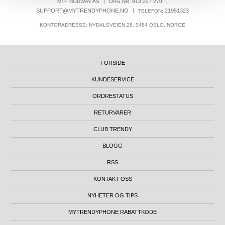
MTP NORWAY AS
|
ORG.NR. 913 207 270
|
SUPPORT@MYTRENDYPHONE.NO
|
21951323
TELEFON:
KONTORADRESSE: NYDALSVEIEN 28, 0484 OSLO, NORGE
FORSIDE
KUNDESERVICE
ORDRESTATUS
RETURVARER
CLUB TRENDY
BLOGG
RSS
KONTAKT OSS
NYHETER OG TIPS
MYTRENDYPHONE RABATTKODE