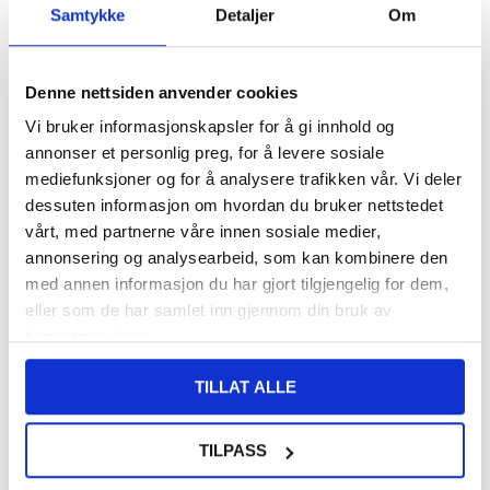
Samtykke
Detaljer
Om
VARENUMMER:
4006077
LAGERSTATUS:
PÅ LAGER.
LEVERINGSTID: 1-2 ARBEIDSDAGER
FRAKTINFO
Denne nettsiden anvender cookies
Vi bruker informasjonskapsler for å gi innhold og
108,00
NOK
annonser et personlig preg, for å levere sosiale
mediefunksjoner og for å analysere trafikken vår. Vi deler
FÅ 7 % RABATT MED CLUB TRENDY
BLI MEDLEM GRATIS
dessuten informasjon om hvordan du bruker nettstedet
SETT DET BILLIGERE?
vårt, med partnerne våre innen sosiale medier,
annonsering og analysearbeid, som kan kombinere den
med annen informasjon du har gjort tilgjengelig for dem,
-
+
eller som de har samlet inn gjennom din bruk av
tjenestene deres.
LIVE CHAT
LURER DU PÅ NOE? SPØR OSS!
TILLAT ALLE
TILPASS
Beskrivelse