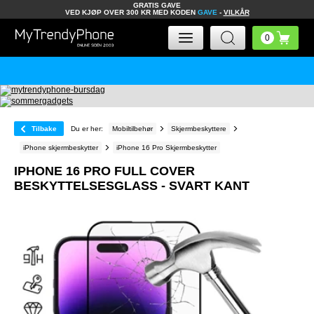
GRATIS GAVE
VED KJØP OVER 300 KR MED KODEN
GAVE
-
VILKÅR
Tilbake
Du er her:
Mobiltilbehør
Skjermbeskyttere
iPhone skjermbeskytter
iPhone 16 Pro Skjermbeskytter
IPHONE 16 PRO FULL COVER
BESKYTTELSESGLASS - SVART KANT