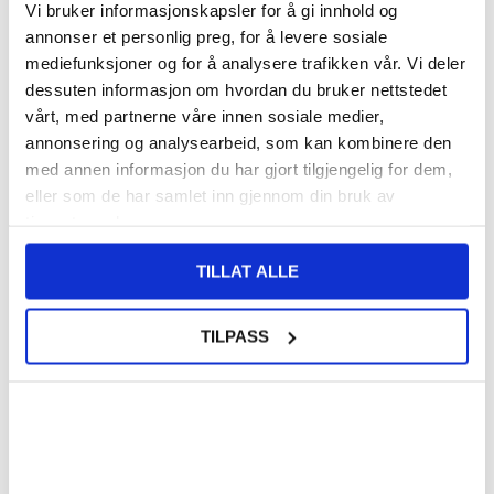
Vi bruker informasjonskapsler for å gi innhold og
VARENUMMER:
4007800
annonser et personlig preg, for å levere sosiale
PÅ
FORVENTET LEVERINGSTID: 20-25
LAGERSTATUS:
FJERNLAGER.
DAGER
mediefunksjoner og for å analysere trafikken vår. Vi deler
FRAKTINFO
dessuten informasjon om hvordan du bruker nettstedet
vårt, med partnerne våre innen sosiale medier,
annonsering og analysearbeid, som kan kombinere den
108,00
NOK
med annen informasjon du har gjort tilgjengelig for dem,
FÅ 7 % RABATT MED CLUB TRENDY
BLI MEDLEM GRATIS
eller som de har samlet inn gjennom din bruk av
tjenestene deres.
SETT DET BILLIGERE?
TILLAT ALLE
Velg en farge
TILPASS
-
+
LIVE CHAT
LURER DU PÅ NOE? SPØR OSS!