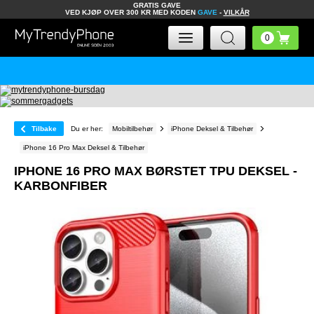
GRATIS GAVE
VED KJØP OVER 300 KR MED KODEN
GAVE
-
VILKÅR
Tilbake
Du er her:
Mobiltilbehør
iPhone Deksel & Tilbehør
iPhone 16 Pro Max Deksel & Tilbehør
IPHONE 16 PRO MAX BØRSTET TPU DEKSEL -
KARBONFIBER