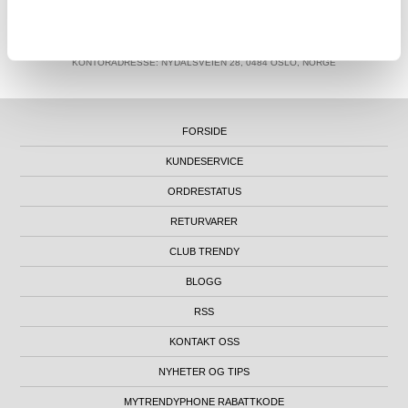
MTP NORWAY AS
|
ORG.NR. 913 207 270
|
SUPPORT@MYTRENDYPHONE.NO
|
21951323
TELEFON:
KONTORADRESSE: NYDALSVEIEN 28, 0484 OSLO, NORGE
FORSIDE
KUNDESERVICE
ORDRESTATUS
RETURVARER
CLUB TRENDY
BLOGG
RSS
KONTAKT OSS
NYHETER OG TIPS
MYTRENDYPHONE RABATTKODE