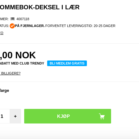
 LOMMEBOK-DEKSEL I LÆR
MER:
4007118
ATUS:
PÅ FJERNLAGER.
FORVENTET LEVERINGSTID: 20-25 DAGER
FO
,00
NOK
RABATT MED CLUB TRENDY
BLI MEDLEM GRATIS
 BILLIGERE?
farge
+