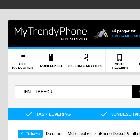
Få penger for
DIN GAMLE MO
ALLE
MOBIL
MOBILDEKSEL
SKJERMBESKYTTERE
KATEGORIER
TILBEHØR
RASK LEVERING
KUNDESERVIC
Tilbake
Du er her:
Mobiltilbehør
iPhone Deksel & Tilbe