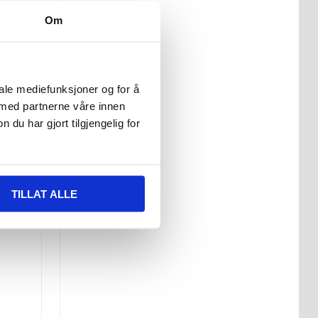
Om
iale mediefunksjoner og for å
 med partnerne våre innen
u har gjort tilgjengelig for
TILLAT ALLE
 et
og