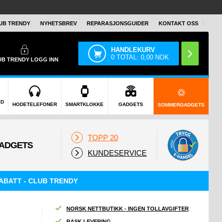
UB TRENDY
NYHETSBREV
REPARASJONSGUIDER
KONTAKT OSS
HANDLEKURV
0
TOTAL:
0,00
NOK
UB TRENDY
LOGG INN
ID
HODETELEFONER
SMARTKLOKKE
GADGETS
SOMMERGADGETS
TOPP 20
KUNDESERVICE
ABATT - CLUB TRENDY
NORSK NETTBUTIKK - INGEN TOLLAVGIFTER
RASK LEVERING