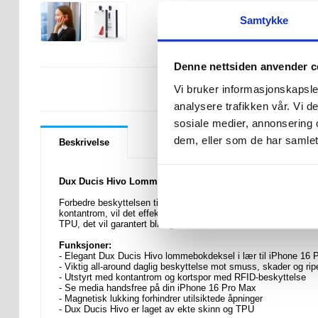
Samtykke
Denne nettsiden anvender c
LURER DU PÅ 
Vi bruker informasjonskapsler
analysere trafikken vår. Vi 
sosiale medier, annonsering 
dem, eller som de har samlet
Beskrivelse
Dux Ducis Hivo Lommebok-deksel I Lær med RFID Beskytte
Forbedre beskyttelsen til din dyrebare iPhone 16 Pro Max med
kontantrom, vil det effektivt erstatte lommeboken din og beskyt
TPU, det vil garantert bli lagt merke til.
Funksjoner:
- Elegant Dux Ducis Hivo lommebokdeksel i lær til iPhone 16 
- Viktig all-around daglig beskyttelse mot smuss, skader og rip
- Utstyrt med kontantrom og kortspor med RFID-beskyttelse
- Se media handsfree på din iPhone 16 Pro Max
- Magnetisk lukking forhindrer utilsiktede åpninger
- Dux Ducis Hivo er laget av ekte skinn og TPU