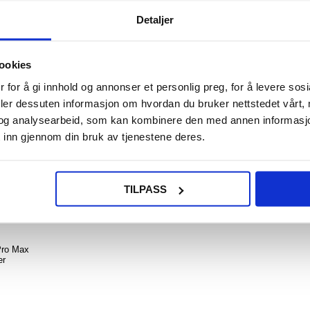
Detaljer
ookies
NOE? SPØR OSS!
LIVE CHAT
 for å gi innhold og annonser et personlig preg, for å levere sos
deler dessuten informasjon om hvordan du bruker nettstedet vårt,
og analysearbeid, som kan kombinere den med annen informasjon d
 inn gjennom din bruk av tjenestene deres.
lse til iPhone 16 Pro Max
TILPASS
 dette Dux Ducis Hivo lommebokdeksel i lær! Utstyrt med noen få kortspor og
te kredittkortinformasjonen din mot tyveri. Laget av høykvalitets ekte skinn 
Pro Max
er