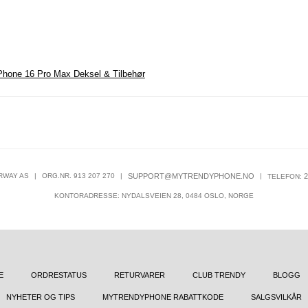
Phone 16 Pro Max Deksel & Tilbehør
RWAY AS
|
ORG.NR. 913 207 270
|
SUPPORT@MYTRENDYPHONE.NO
|
2
TELEFON:
KONTORADRESSE: NYDALSVEIEN 28, 0484 OSLO, NORGE
E
ORDRESTATUS
RETURVARER
CLUB TRENDY
BLOGG
NYHETER OG TIPS
MYTRENDYPHONE RABATTKODE
SALGSVILKÅR