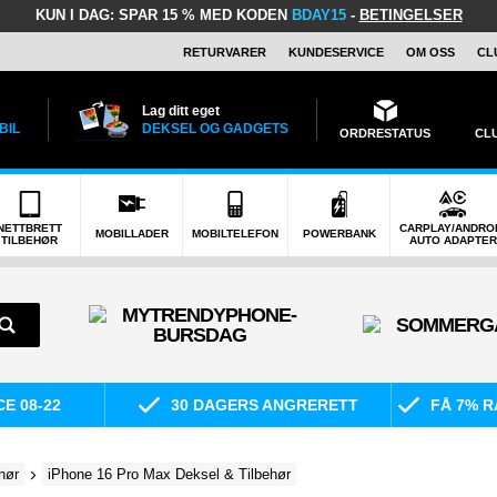
KUN I DAG:
SPAR 15 % MED KODEN
BDAY15
-
BETINGELSER
RETURVARER
KUNDESERVICE
OM OSS
CL
Lag ditt eget
BIL
DEKSEL OG GADGETS
ORDRESTATUS
CL
NETTBRETT
CARPLAY/ANDRO
MOBILLADER
MOBILTELEFON
POWERBANK
TILBEHØR
AUTO ADAPTER
E 08-22
30 DAGERS ANGRERETT
FÅ 7% R
hør
iPhone 16 Pro Max Deksel & Tilbehør