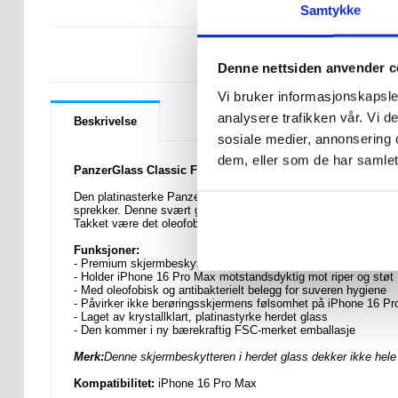
Samtykke
LURER DU PÅ 
Denne nettsiden anvender c
Vi bruker informasjonskapsler
analysere trafikken vår. Vi 
Beskrivelse
sosiale medier, annonsering 
dem, eller som de har samlet
PanzerGlass Classic Fit AntiBacterial Skjermbeskyttere Pa
Den platinasterke PanzerGlass Classic Fit-skjermbeskytteren h
sprekker. Denne svært gjennomsiktige skjermbeskytteren i herd
Takket være det oleofobiske og antibakterielle belegget vil skj
Funksjoner:
- Premium skjermbeskytter for din iPhone 16 Pro Max fra Pan
- Holder iPhone 16 Pro Max motstandsdyktig mot riper og støt
- Med oleofobisk og antibakterielt belegg for suveren hygiene
- Påvirker ikke berøringsskjermens følsomhet på iPhone 16 P
- Laget av krystallklart, platinastyrke herdet glass
- Den kommer i ny bærekraftig FSC-merket emballasje
Merk:
Denne skjermbeskytteren i herdet glass dekker ikke hel
Kompatibilitet:
iPhone 16 Pro Max