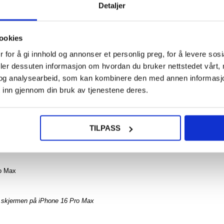
Detaljer
249,0
NOE? SPØR OSS!
LIVE CHAT
ookies
iPho
P
 for å gi innhold og annonser et personlig preg, for å levere sos
Panze
Class
deler dessuten informasjon om hvordan du bruker nettstedet vårt,
Skjerm
og analysearbeid, som kan kombinere den med annen informasjon d
t
 inn gjennom din bruk av tjenestene deres.
nzerglass til iPhone 16 Pro Max
older skjermen på din iPhone 16 Pro Max i perfekt stand, skjermet mot riper
et glass bevarer helt perfekt berøringsskjermens følsomhet og bildekvalitet.
ermen din på iPhone 16 Pro Max være fri for flekker, fingeravtrykk og bakterier
296
TILPASS
254,0
zerGlass
ro Max
e skjermen på iPhone 16 Pro Max