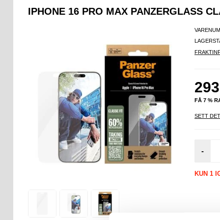
IPHONE 16 PRO MAX PANZERGLASS C
VARENUM
LAGERST
FRAKTIN
293
FÅ 7 % 
SETT DET
-
KUN 1 I