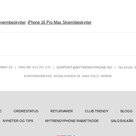
kjermbeskytter
,
iPhone 16 Pro Max Skjermbeskytter
RWAY AS
|
ORG.NR. 913 207 270
|
SUPPORT@MYTRENDYPHONE.NO
|
2
TELEFON:
KONTORADRESSE: NYDALSVEIEN 28, 0484 OSLO, NORGE
E
ORDRESTATUS
RETURVARER
CLUB TRENDY
BLOGG
NYHETER OG TIPS
MYTRENDYPHONE RABATTKODE
SALGSVILKÅR