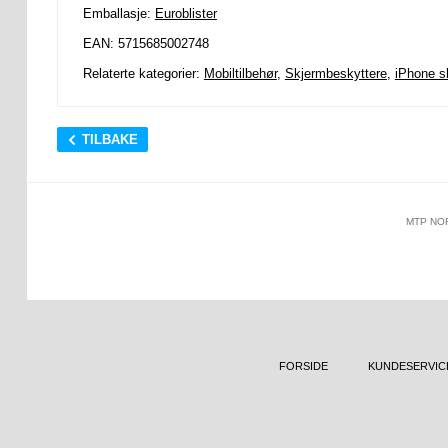
Emballasje:
Euroblister
EAN: 5715685002748
Relaterte kategorier:
Mobiltilbehør
,
Skjermbeskyttere
,
iPhone s
TILBAKE
MTP NO
FORSIDE
KUNDESERVIC