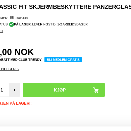
LASSIC FIT SKJERMBESKYTTERE PANZERGLA
MER:
2005144
ATUS:
PÅ LAGER.
LEVERINGSTID: 1-2 ARBEIDSDAGER
FO
,00
NOK
RABATT MED CLUB TRENDY
BLI MEDLEM GRATIS
 BILLIGERE?
iPh
+
12/13/
6/17
Magn
GJEN PÅ LAGER!!
Trådlø
/ Bil
m
Luftven
e SZDJ
1