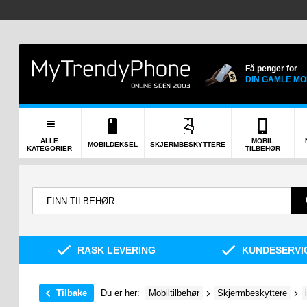
Få penger for
DIN GAMLE MO
ALLE
MOBIL
MOBILDEKSEL
SKJERMBESKYTTERE
KATEGORIER
TILBEHØR
RASK LEVERING
KUNDESERVIC
Tilbake
Du er her:
Mobiltilbehør
Skjermbeskyttere