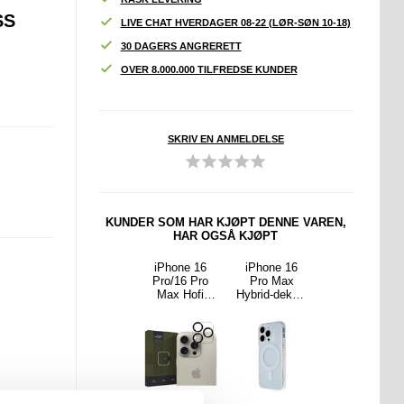
SS
LIVE CHAT HVERDAGER 08-22 (LØR-SØN 10-18)
30 DAGERS ANGRERETT
OVER 8.000.000 TILFREDSE KUNDER
SKRIV EN ANMELDELSE
KUNDER SOM HAR KJØPT DENNE VAREN,
HAR OGSÅ KJØPT
one
iPhone 16
iPhone 16
iPhone 16
iPhone 16
14/15/1
Pro Max
Pro/16 Pro
Pro Max
Pro Max
/Air
Imak UX-5
Max Hofi
Hybrid-deksel
Tech-Protect
etic
TPU-deksel -
Cam Pro+
- MagSafe-
MagFlex-
s Lader
Gjennomsikti
Kameralinseb
kompatibel -
deksel -
holder
g
eskytter i
Gjennomsikti
MagSafe-
ed
Herdet Glass
g
kompatibelt -
tilfest
-
Klar / Gull
 N16 -
Gjennomsikti
5W
g / Svart