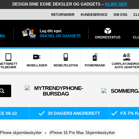
DESIGN DINE EGNE DEKSLER OG GADGETS –
KLIKK HER
RETURVARER
KUNDESERVICE
OM OSS
CL
Lag ditt eget
BIL
DEKSEL OG GADGETS
ORDRESTATUS
CL
NETTBRETT
CARPLAY/ANDRO
MOBILLADER
MOBILTELEFON
POWERBANK
TILBEHØR
AUTO ADAPTER
E 08-22
30 DAGERS ANGRERETT
FÅ 7% R
iPhone skjermbeskytter
iPhone 16 Pro Max Skjermbeskytter