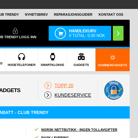
UB TRENDY
NYHETSBREV
REPARASJONSGUIDER
KONTAKT OSS
HANDLEKURV
0
TOTAL:
0,00
NOK
UB TRENDY
LOGG INN
ID
HODETELEFONER
SMARTKLOKKE
GADGETS
SOMMERGADGETS
TOPP 20
KUNDESERVICE
ABATT - CLUB TRENDY
NORSK NETTBUTIKK - INGEN TOLLAVGIFTER
RASK LEVERING