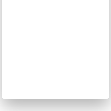
105,00
NOK
a Linse
iPhone 16 Pro Max Tech-Protect MagFlex-deksel - MagSafe-
kompatibelt - Klar / Gull
124,00
NOK