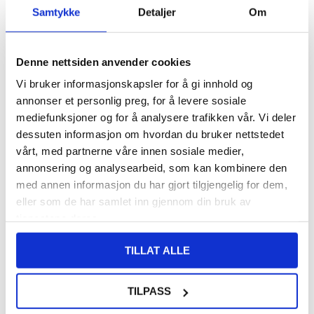
Samtykke
Detaljer
Om
VARENUMMER:
4007483
LAGERSTATUS:
PÅ LAGER.
LEVERINGSTID: 1-2 ARBEIDSDAGER
FRAKTINFO
Denne nettsiden anvender cookies
Vi bruker informasjonskapsler for å gi innhold og
108,00
NOK
annonser et personlig preg, for å levere sosiale
FÅ 7 % RABATT MED CLUB TRENDY
BLI MEDLEM GRATIS
mediefunksjoner og for å analysere trafikken vår. Vi deler
dessuten informasjon om hvordan du bruker nettstedet
SETT DET BILLIGERE?
vårt, med partnerne våre innen sosiale medier,
annonsering og analysearbeid, som kan kombinere den
med annen informasjon du har gjort tilgjengelig for dem,
-
+
eller som de har samlet inn gjennom din bruk av
tjenestene deres.
LIVE CHAT
LURER DU PÅ NOE? SPØR OSS!
TILLAT ALLE
Beskrivelse
TILPASS