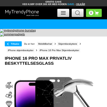
GRATIS GAVE
VED KJØP OVER 300 KR MED KODEN
GAVE
-
VILKÅR
Tilbake
Du er her:
Mobiltilbehør
Skjermbeskyttere
iPhone skjermbeskytter
iPhone 16 Pro Max Skjermbeskytter
IPHONE 16 PRO MAX PRIVATLIV
BESKYTTELSESGLASS