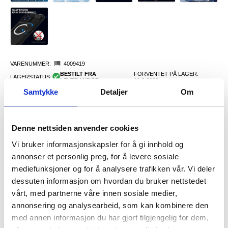
VARENUMMER:
4009419
BESTILT FRA
FORVENTET PÅ LAGER:
LAGERSTATUS:
LEVERANDØR.
10.8.2026
FRAKTINFO
Samtykke
Detaljer
Om
343,00
NOK
Denne nettsiden anvender cookies
FÅ 7 % RABATT MED CLUB TRENDY
BLI MEDLEM GRATIS
Vi bruker informasjonskapsler for å gi innhold og
annonser et personlig preg, for å levere sosiale
SETT DET BILLIGERE?
mediefunksjoner og for å analysere trafikken vår. Vi deler
dessuten informasjon om hvordan du bruker nettstedet
Velg en farge
vårt, med partnerne våre innen sosiale medier,
annonsering og analysearbeid, som kan kombinere den
med annen informasjon du har gjort tilgjengelig for dem,
-
+