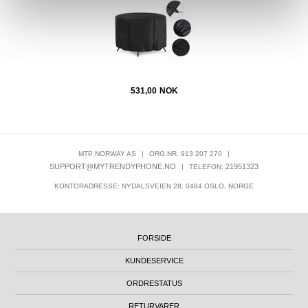
531,00
NOK
MTP NORWAY AS
|
ORG.NR. 913 207 270
|
SUPPORT@MYTRENDYPHONE.NO
|
21951323
TELEFON:
KONTORADRESSE: NYDALSVEIEN 28, 0484 OSLO, NORGE
FORSIDE
KUNDESERVICE
ORDRESTATUS
RETURVARER