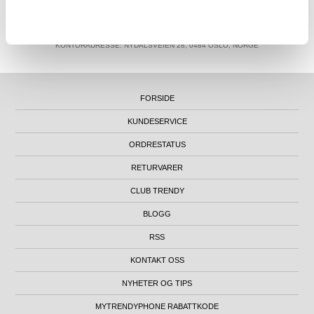
MTP NORWAY AS
|
ORG.NR. 913 207 270
|
SUPPORT@MYTRENDYPHONE.NO
|
21951323
TELEFON:
KONTORADRESSE: NYDALSVEIEN 28, 0484 OSLO, NORGE
FORSIDE
KUNDESERVICE
ORDRESTATUS
RETURVARER
CLUB TRENDY
BLOGG
RSS
KONTAKT OSS
NYHETER OG TIPS
MYTRENDYPHONE RABATTKODE