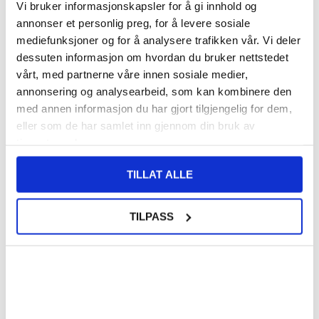
Vi bruker informasjonskapsler for å gi innhold og
LAGERSTATUS:
PÅ LAGER.
LEVERINGSTID: 1-2 ARBEIDSDAGER
annonser et personlig preg, for å levere sosiale
FRAKTINFO
mediefunksjoner og for å analysere trafikken vår. Vi deler
dessuten informasjon om hvordan du bruker nettstedet
vårt, med partnerne våre innen sosiale medier,
FØR
108,00
93,00
NOK
annonsering og analysearbeid, som kan kombinere den
med annen informasjon du har gjort tilgjengelig for dem,
DU SPARER
15,00
NOK
eller som de har samlet inn gjennom din bruk av
SETT DET BILLIGERE?
tjenestene deres.
Velg en farge
TILLAT ALLE
TILPASS
-
+
KUN 4 IGJEN PÅ LAGER!!
LIVE CHAT
LURER DU PÅ NOE? SPØR OSS!