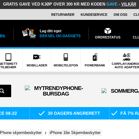
GRATIS GAVE
VED KJØP OVER 300 KR MED KODEN
GAVE
-
VILKÅR
RETURVARER
KUNDESERVICE
OM OSS
CL
Lag ditt eget
BIL
DEKSEL OG GADGETS
ORDRESTATUS
CL
NETTBRETT
CARPLAY/ANDRO
MOBILLADER
MOBILTELEFON
POWERBANK
TILBEHØR
AUTO ADAPTER
E 08-22
30 DAGERS ANGRERETT
FÅ 7% R
iPhone skjermbeskytter
iPhone 16e Skjermbeskytter