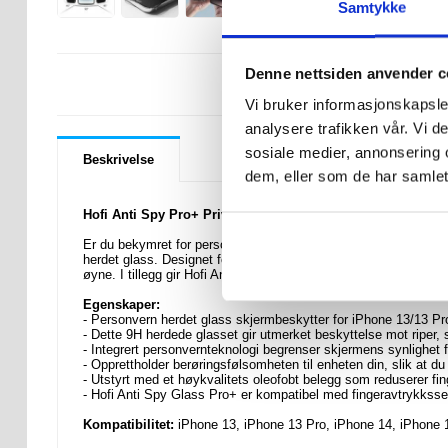
Samtykke
Denne nettsiden anvender c
LURER DU PÅ 
Vi bruker informasjonskapsler
analysere trafikken vår. Vi 
sosiale medier, annonsering 
Beskrivelse
dem, eller som de har samlet
Hofi Anti Spy Pro+ Privacy Skjermbeskytter i Herdet Glass 
Er du bekymret for personvernet ditt mens du bruker iPhone 13
herdet glass. Designet for brukere som prioriterer personvern, s
øyne. I tillegg gir Hofi Anti Spy Glass Pro+ overlegen beskytt
Egenskaper:
- Personvern herdet glass skjermbeskytter for iPhone 13/13 Pro
- Dette 9H herdede glasset gir utmerket beskyttelse mot riper, 
- Integrert personvernteknologi begrenser skjermens synlighet f
- Opprettholder berøringsfølsomheten til enheten din, slik at du
- Utstyrt med et høykvalitets oleofobt belegg som reduserer fi
- Hofi Anti Spy Glass Pro+ er kompatibel med fingeravtrykksse
Kompatibilitet:
iPhone 13, iPhone 13 Pro, iPhone 14, iPhone 