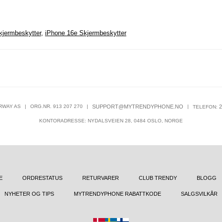
kjermbeskytter
,
iPhone 16e Skjermbeskytter
RWAY AS
|
ORG.NR. 913 207 270
|
SUPPORT@MYTRENDYPHONE.NO
|
2
TELEFON:
KONTORADRESSE: NYDALSVEIEN 28, 0484 OSLO, NORGE
E
ORDRESTATUS
RETURVARER
CLUB TRENDY
BLOGG
NYHETER OG TIPS
MYTRENDYPHONE RABATTKODE
SALGSVILKÅR