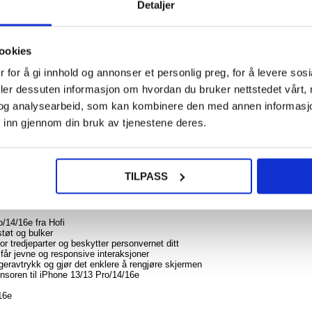
Detaljer
155
77,00
ookies
NOE? SPØR OSS!
LIVE CHAT
iPho
Priv
 for å gi innhold og annonser et personlig preg, for å levere sos
Beskyt
deler dessuten informasjon om hvordan du bruker nettstedet vårt,
gl
og analysearbeid, som kan kombinere den med annen informasjon d
 inn gjennom din bruk av tjenestene deres.
til iPhone 13, iPhone 13 Pro, iPhone 14, iPhone 16e
/13 Pro/14/16e i offentligheten? Søk ikke lenger enn Hofi Anti Spy Glass Pro
108,0
TILPASS
ørger denne innovative løsningen for at skjermen din forblir skjult for nysgjerr
else mot skader, takket være sin hardhet på 9H.
/14/16e fra Hofi
støt og bulker
or tredjeparter og beskytter personvernet ditt
 får jevne og responsive interaksjoner
ngeravtrykk og gjør det enklere å rengjøre skjermen
nsoren til iPhone 13/13 Pro/14/16e
16e