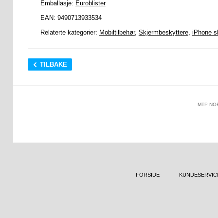
Emballasje:
Euroblister
EAN: 9490713933534
Relaterte kategorier:
Mobiltilbehør
,
Skjermbeskyttere
,
iPhone s
TILBAKE
MTP NO
FORSIDE
KUNDESERVIC