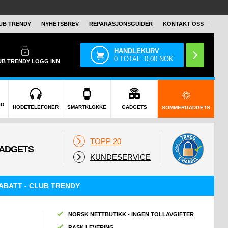
UB TRENDY
NYHETSBREV
REPARASJONSGUIDER
KONTAKT OSS
HANDLEKURV
0
TOTAL:
0,00
NOK
UB TRENDY
LOGG INN
ID
HODETELEFONER
SMARTKLOKKE
GADGETS
SOMMERGADGETS
TOPP 20
KUNDESERVICE
ABATT - CLUB TRENDY
NORSK NETTBUTIKK - INGEN TOLLAVGIFTER
RASK LEVERING