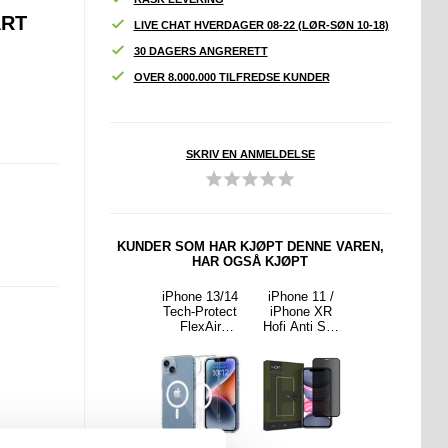
ART
LIVE CHAT HVERDAGER 08-22 (LØR-SØN 10-18)
30 DAGERS ANGRERETT
OVER 8.000.000 TILFREDSE KUNDER
SKRIV EN ANMELDELSE
KUNDER SOM HAR KJØPT DENNE VAREN,
HAR OGSÅ KJØPT
 13/13
iPhone
iPhone 13/14
iPhone 11 /
iPhone 12/12
 Lippa
16e/17e
Tech-Protect
iPhone XR
Pro
5D
støtsikkert
FlexAir
Hofi Anti Spy
Personvern
telses
silikon-deksel
magnetisk
Pro+ Privacy
Beskyttelses
- 9H -
- svart
TPU-deksel -
Beskyttelses
glass
ar
klart
glass - Svart
Kant