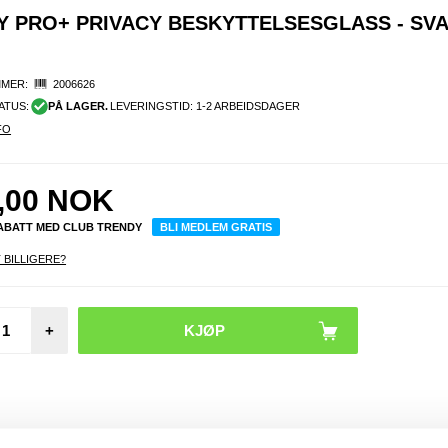
SPY PRO+ PRIVACY BESKYTTELSESGLASS - SV
MER:
2006626
ATUS:
PÅ LAGER.
LEVERINGSTID: 1-2 ARBEIDSDAGER
FO
,00
NOK
RABATT MED CLUB TRENDY
BLI MEDLEM GRATIS
 BILLIGERE?
iPhone
Pro/14
2.
+
Beskyt
glass 
kl