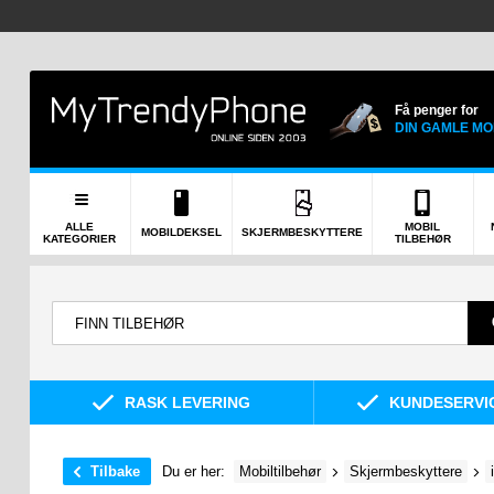
Få penger for
DIN GAMLE MO
ALLE
MOBIL
MOBILDEKSEL
SKJERMBESKYTTERE
KATEGORIER
TILBEHØR
RASK LEVERING
KUNDESERVIC
Tilbake
Du er her:
Mobiltilbehør
Skjermbeskyttere