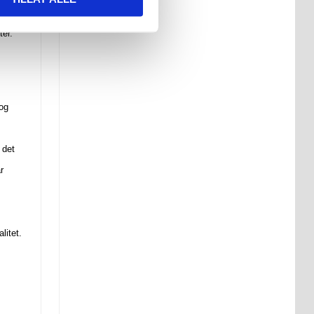
iljø.
ter.
 og
 det
r
litet.