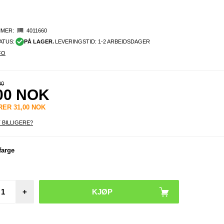
MER:
4011660
ATUS:
PÅ LAGER.
LEVERINGSTID: 1-2 ARBEIDSDAGER
FO
00
00
NOK
ARER
31,00
NOK
 BILLIGERE?
farge
+