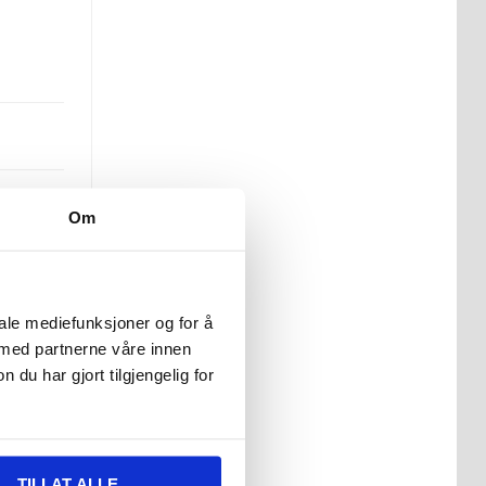
Om
g en
iale mediefunksjoner og for å
et
 med partnerne våre innen
u har gjort tilgjengelig for
erne
TILLAT ALLE