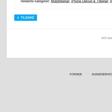
Relaterte kategorier:
Mobiltilbehør
,
iPhone Deksel & Tilbehør
,
i
TILBAKE
MTP NO
FORSIDE
KUNDESERVIC