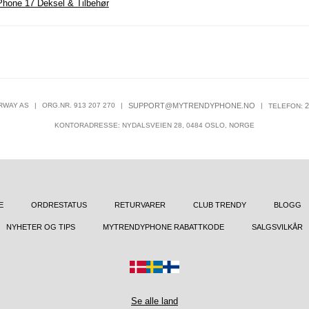
Phone 17 Deksel & Tilbehør
RWAY AS
|
ORG.NR. 913 207 270
|
SUPPORT@MYTRENDYPHONE.NO
|
2
TELEFON:
KONTORADRESSE: NYDALSVEIEN 28, 0484 OSLO, NORGE
E
ORDRESTATUS
RETURVARER
CLUB TRENDY
BLOGG
NYHETER OG TIPS
MYTRENDYPHONE RABATTKODE
SALGSVILKÅR
Se alle land