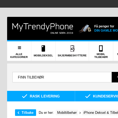
Få penger for
DIN GAMLE MO
ALLE
MOBIL
MOBILDEKSEL
SKJERMBESKYTTERE
KATEGORIER
TILBEHØR
RASK LEVERING
KUNDESERVIC
Tilbake
Du er her:
Mobiltilbehør
iPhone Deksel & Tilbe