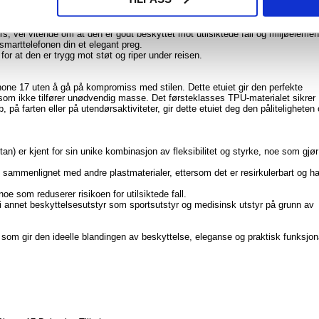
one 17 mot riper, mindre fall og andre vanlige farer.
er et pålitelig etui som beskytter telefonen i et travelt eller krevende arbeidsm
, vel vitende om at den er godt beskyttet mot utilsiktede fall og miljøelemen
gi smarttelefonen din et elegant preg.
for at den er trygg mot støt og riper under reisen.
hone 17 uten å gå på kompromiss med stilen. Dette etuiet gir den perfekte
om ikke tilfører unødvendig masse. Det førsteklasses TPU-materialet sikrer
på farten eller på utendørsaktiviteter, gir dette etuiet deg den påliteligheten
tan) er kjent for sin unike kombinasjon av fleksibilitet og styrke, noe som gjør
iv sammenlignet med andre plastmaterialer, ettersom det er resirkulerbart og ha
noe som reduserer risikoen for utilsiktede fall.
 i annet beskyttelsesutstyr som sportsutstyr og medisinsk utstyr på grunn av
om gir den ideelle blandingen av beskyttelse, eleganse og praktisk funksjona