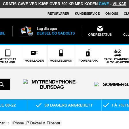
GRATIS GAVE
VED KJØP OVER 300 KR MED KODEN
GAVE
-
VILKÅR
RETURVARER
KUNDESERVICE
OM OSS
CL
Lag ditt eget
BIL
DEKSEL OG GADGETS
ORDRESTATUS
CL
NETTBRETT
CARPLAY/ANDRO
MOBILLADER
MOBILTELEFON
POWERBANK
TILBEHØR
AUTO ADAPTER
E 08-22
30 DAGERS ANGRERETT
FÅ 7% R
hør
iPhone 17 Deksel & Tilbehør