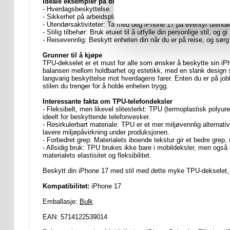
Ideale eksempler på bruk
- Hverdagsbeskyttelse: Perfekt for daglig bruk, og beskytter iPh
- Sikkerhet på arbeidsplassen: Ideell for profesjonelle som treng
- Utendørsaktiviteter: Ta med deg iPhone 17 på eventyr utendørs
- Stilig tilbehør: Bruk etuiet til å utfylle din personlige stil, og 
- Reisevennlig: Beskytt enheten din når du er på reise, og sørg 
Grunner til å kjøpe
TPU-dekselet er et must for alle som ønsker å beskytte sin iP
balansen mellom holdbarhet og estetikk, med en slank design s
langvarig beskyttelse mot hverdagens farer. Enten du er på jobb, 
stilen du trenger for å holde enheten trygg.
Interessante fakta om TPU-telefondeksler
- Fleksibelt, men likevel slitesterkt: TPU (termoplastisk polyure
ideelt for beskyttende telefonvesker.
- Resirkulerbart materiale: TPU er et mer miljøvennlig alternat
lavere miljøpåvirkning under produksjonen.
- Forbedret grep: Materialets iboende tekstur gir et bedre grep, 
- Allsidig bruk: TPU brukes ikke bare i mobildeksler, men også
materialets elastisitet og fleksibilitet.
Beskytt din iPhone 17 med stil med dette myke TPU-dekselet, s
Kompatibilitet:
iPhone 17
Emballasje:
Bulk
EAN: 5714122539014