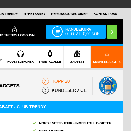
UB TRENDY
NYHETSBREV
REPARASJONSGUIDER
KONTAKT OSS
HANDLEKURV
0
TOTAL:
0,00
NOK
UB TRENDY
LOGG INN
ID
HODETELEFONER
SMARTKLOKKE
GADGETS
SOMMERGADGETS
TOPP 20
KUNDESERVICE
ABATT - CLUB TRENDY
NORSK NETTBUTIKK - INGEN TOLLAVGIFTER
RASK LEVERING