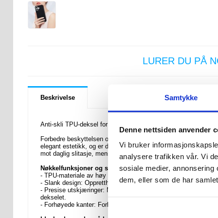
LURER DU PÅ 
Samtykke
Beskrivelse
Anti-skli TPU-deksel for iPhone 17
Denne nettsiden anvender c
Forbedre beskyttelsen og stilen til din iPhone 17 med dette før
Vi bruker informasjonskapsler
elegant estetikk, og er den perfekte følgesvenn for din iPhone 
mot daglig slitasje, mens den slanke profilen gir minimal bulk, s
analysere trafikken vår. Vi 
sosiale medier, annonsering 
Nøkkelfunksjoner og spesifikasjoner
- TPU-materiale av høy kvalitet: Dette dekselet er laget av fleks
dem, eller som de har samlet
- Slank design: Opprettholder den slanke og lette designen til
- Presise utskjæringer: Nøyaktig plasserte utskjæringer sikrer sø
dekselet.
- Forhøyede kanter: Forhøyede kanter rundt skjermen og kameraet