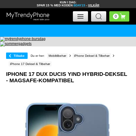
KUN I DAG:
SPAR 15 % MED KODEN
BDAY15
-
VILKÅR
Tilbake
Du er her:
Mobiltilbehør
iPhone Deksel & Tilbehør
iPhone 17 Deksel & Tilbehør
IPHONE 17 DUX DUCIS YIND HYBRID-DEKSEL
- MAGSAFE-KOMPATIBEL