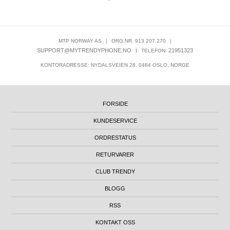
MTP NORWAY AS
|
ORG.NR. 913 207 270
|
SUPPORT@MYTRENDYPHONE.NO
|
21951323
TELEFON:
KONTORADRESSE: NYDALSVEIEN 28, 0484 OSLO, NORGE
FORSIDE
KUNDESERVICE
ORDRESTATUS
RETURVARER
CLUB TRENDY
BLOGG
RSS
KONTAKT OSS