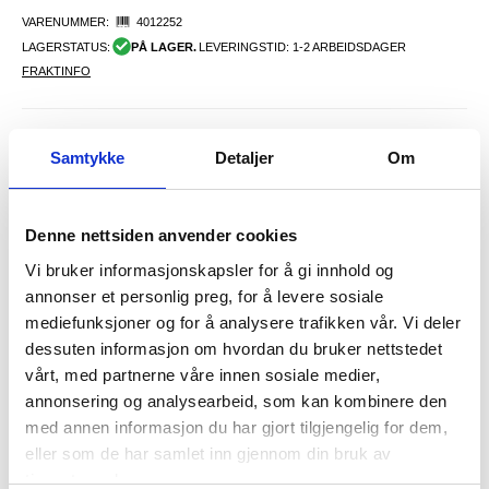
VARENUMMER:
4012252
LAGERSTATUS:
PÅ LAGER.
LEVERINGSTID: 1-2 ARBEIDSDAGER
FRAKTINFO
FØR
108,00
93,00
NOK
Samtykke
Detaljer
Om
DU SPARER
15,00
NOK
SETT DET BILLIGERE?
Denne nettsiden anvender cookies
Vi bruker informasjonskapsler for å gi innhold og
Velg en farge
annonser et personlig preg, for å levere sosiale
mediefunksjoner og for å analysere trafikken vår. Vi deler
dessuten informasjon om hvordan du bruker nettstedet
-
+
vårt, med partnerne våre innen sosiale medier,
annonsering og analysearbeid, som kan kombinere den
KUN 2 IGJEN PÅ LAGER!!
med annen informasjon du har gjort tilgjengelig for dem,
eller som de har samlet inn gjennom din bruk av
tjenestene deres.
LIVE CHAT
LURER DU PÅ NOE? SPØR OSS!