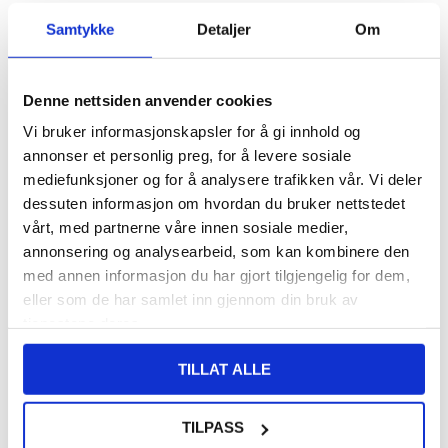
VARENUMMER:
4012412
Samtykke
Detaljer
Om
LAGERSTATUS:
PÅ LAGER.
LEVERINGSTID: 1-2 ARBEIDSDAGER
FRAKTINFO
Denne nettsiden anvender cookies
FØR
187,00
Vi bruker informasjonskapsler for å gi innhold og
124,00
NOK
annonser et personlig preg, for å levere sosiale
DU SPARER
63,00
NOK
mediefunksjoner og for å analysere trafikken vår. Vi deler
dessuten informasjon om hvordan du bruker nettstedet
SETT DET BILLIGERE?
vårt, med partnerne våre innen sosiale medier,
annonsering og analysearbeid, som kan kombinere den
Velg en farge
med annen informasjon du har gjort tilgjengelig for dem,
eller som de har samlet inn gjennom din bruk av
tjenestene deres.
-
+
TILLAT ALLE
LIVE CHAT
LURER DU PÅ NOE? SPØR OSS!
TILPASS