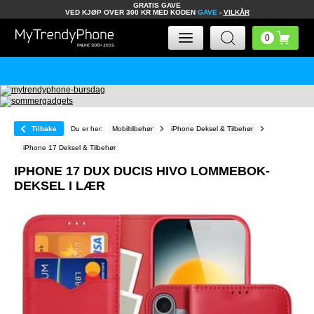
GRATIS GAVE
VED KJØP OVER 300 KR MED KODEN
GAVE
-
VILKÅR
Tilbake
Du er her:
Mobiltilbehør
iPhone Deksel & Tilbehør
iPhone 17 Deksel & Tilbehør
IPHONE 17 DUX DUCIS HIVO LOMMEBOK-
DEKSEL I LÆR