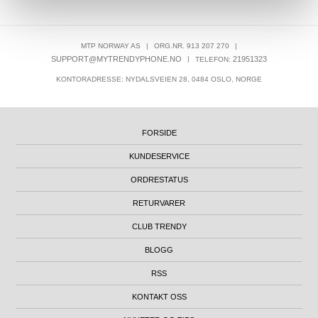
MTP NORWAY AS
|
ORG.NR. 913 207 270
|
SUPPORT@MYTRENDYPHONE.NO
|
21951323
TELEFON:
KONTORADRESSE: NYDALSVEIEN 28, 0484 OSLO, NORGE
FORSIDE
KUNDESERVICE
ORDRESTATUS
RETURVARER
CLUB TRENDY
BLOGG
RSS
KONTAKT OSS