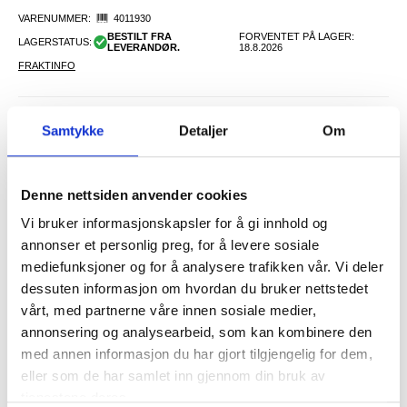
VARENUMMER:
4011930
BESTILT FRA
FORVENTET PÅ LAGER:
LAGERSTATUS:
LEVERANDØR.
18.8.2026
FRAKTINFO
FØR
108,00
Samtykke
Detaljer
Om
93,00
NOK
DU SPARER
15,00
NOK
SETT DET BILLIGERE?
Denne nettsiden anvender cookies
Vi bruker informasjonskapsler for å gi innhold og
annonser et personlig preg, for å levere sosiale
-
+
mediefunksjoner og for å analysere trafikken vår. Vi deler
dessuten informasjon om hvordan du bruker nettstedet
vårt, med partnerne våre innen sosiale medier,
LIVE CHAT
LURER DU PÅ NOE? SPØR OSS!
annonsering og analysearbeid, som kan kombinere den
med annen informasjon du har gjort tilgjengelig for dem,
eller som de har samlet inn gjennom din bruk av
Beskrivelse
tjenestene deres.