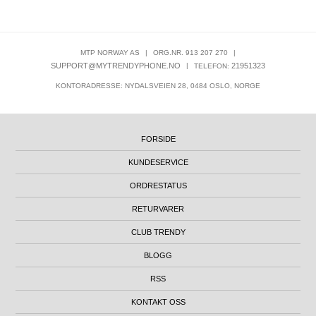
MTP NORWAY AS
|
ORG.NR. 913 207 270
|
SUPPORT@MYTRENDYPHONE.NO
|
21951323
TELEFON:
KONTORADRESSE: NYDALSVEIEN 28, 0484 OSLO, NORGE
FORSIDE
KUNDESERVICE
ORDRESTATUS
RETURVARER
CLUB TRENDY
BLOGG
RSS
KONTAKT OSS