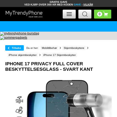
GRATIS GAVE
VED KJØP OVER 300 KR MED KODEN
GAVE
-
VILKÅR
Tilbake
Du er her:
Mobiltilbehør
Skjermbeskyttere
iPhone skjermbeskytter
iPhone 17 Skjermbeskytter
IPHONE 17 PRIVACY FULL COVER
BESKYTTELSESGLASS - SVART KANT