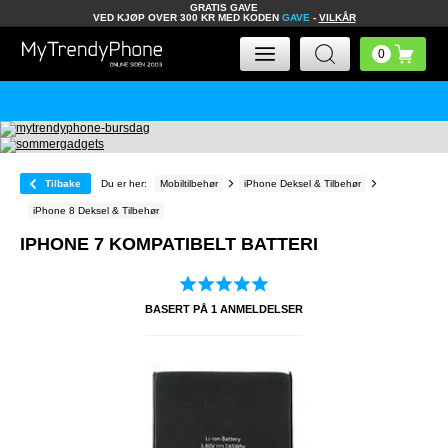
GRATIS GAVE
VED KJØP OVER 300 KR MED KODEN
GAVE
-
VILKÅR
Tilbake
Du er her:
Mobiltilbehør
iPhone Deksel & Tilbehør
iPhone 8 Deksel & Tilbehør
IPHONE 7 KOMPATIBELT BATTERI
BASERT PÅ
1
ANMELDELSER