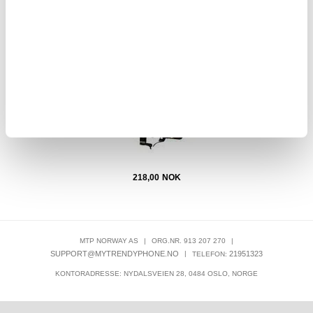
iPhone 7 LCD-skjerm - Svart - Grade A
218,00
NOK
MTP NORWAY AS
|
ORG.NR. 913 207 270
|
SUPPORT@MYTRENDYPHONE.NO
|
21951323
TELEFON:
KONTORADRESSE: NYDALSVEIEN 28, 0484 OSLO, NORGE