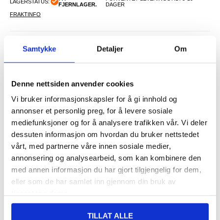
LAGERSTATUS:
FJERNLAGER.
DAGER
FRAKTINFO
124,00
NOK
Samtykke
Detaljer
Om
FÅ 7 % RABATT MED CLUB TRENDY
BLI MEDLEM GRATIS
SETT DET BILLIGERE?
Denne nettsiden anvender cookies
Vi bruker informasjonskapsler for å gi innhold og
annonser et personlig preg, for å levere sosiale
-
+
mediefunksjoner og for å analysere trafikken vår. Vi deler
dessuten informasjon om hvordan du bruker nettstedet
vårt, med partnerne våre innen sosiale medier,
LIVE CHAT
LURER DU PÅ NOE? SPØR OSS!
annonsering og analysearbeid, som kan kombinere den
med annen informasjon du har gjort tilgjengelig for dem,
eller som de har samlet inn gjennom din bruk av
Anmeldelser
Beskrivelse
tjenestene deres.
Kompatibelt Batteri til iPhone 7 - 1960mAh - Li-Ion - 3.8V
TILLAT ALLE