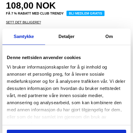
108,00
NOK
FÅ 7 % RABATT MED CLUB TRENDY
BLI MEDLEM GRATIS
SETT DET BILLIGERE?
Samtykke
Detaljer
Om
-
+
Denne nettsiden anvender cookies
LIVE CHAT
LURER DU PÅ NOE? SPØR OSS!
Vi bruker informasjonskapsler for å gi innhold og
annonser et personlig preg, for å levere sosiale
mediefunksjoner og for å analysere trafikken vår. Vi deler
Anmeldelser
Beskrivelse
dessuten informasjon om hvordan du bruker nettstedet
vårt, med partnerne våre innen sosiale medier,
Ultra Slim Pro Silikondeksel til iPhone X, iPhone XS
annonsering og analysearbeid, som kan kombinere den
Ultra Slim Pro Shell er laget av sjokkabsorberende materialer som
med annen informasjon du har gjort tilgjengelig for dem,
danner en barriere mellom iPhone X, iPhone XS din og
eller som de har samlet inn gjennom din bruk av
hverdagskader.
tjenestene deres.
Inneholder:
- Et gjennomsiktig skall som passer perfekt rundt enhetens kanter