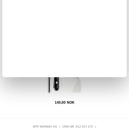
108,00
NOK
iv
iPhone X / iPhone XS Hat Prince Kamera Linse Beskytter i
iPhone
Herdet Glass - 2 Stk.
140,00
NOK
MTP NORWAY AS
|
ORG.NR. 913 207 270
|