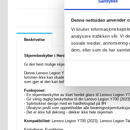
Samtykke
LURER DU PÅ 
Denne nettsiden anvender c
Vi bruker informasjonskapsler
analysere trafikken vår. Vi 
Beskrivelse
sosiale medier, annonsering 
dem, eller som de har samlet
Skjermbeskytter i Herdet Glass til Lenovo Legion Y700 (20
Gi den best mulige skjermbeskyttelsen til din Lenovo Legion Y
Denne Lenovo Legion Y700 (2023), Legion Tab-skjermbeskytteren
lommen ikke kan skade den. Selv om den har 9H-holdbarhet, e
som gjør at den kan beholde alle berøringsskjermfunksjoner.
Funksjoner:
- En skjermbeskytter av klart herdet glass til Lenovo Legion Y
- Gir viktig daglig beskyttelse til din Lenovo Legion Y700 (2023
- Splintsikker design med en hardhetsgrad på 9H
- Ultratynn profil som opprettholder alle berøringsskjermfunksjo
- Det er ikke full dekning - dekker ikke hele skjermen
Kompatibilitet:
Lenovo Legion Y700 (2023), Lenovo Legion Ta
Emballasje:
Euroblister