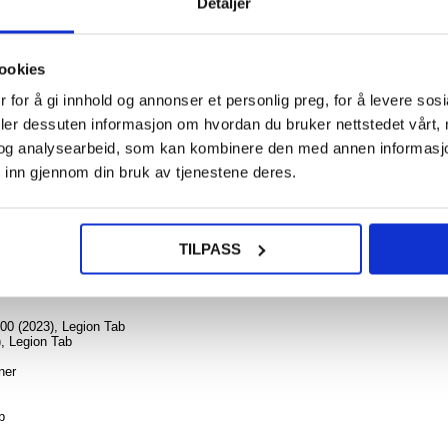
Detaljer
280,0
NOE? SPØR OSS!
LIVE CHAT
ookies
Gar
Quic
 for å gi innhold og annonser et personlig preg, for å levere sos
26m
Garmin
deler dessuten informasjon om hvordan du bruker nettstedet vårt,
7X / 7
og analysearbeid, som kan kombinere den med annen informasjon d
6
Klokke
 inn gjennom din bruk av tjenestene deres.
rustfri
23), Legion Tab - 9H, 0.3mm
med 3 p
So
700 (2023), Legion Tab med denne skjermbeskytteren i herdet glass.
249,0
TILPASS
 i herdet glass har en hardhetsstandard på 9H, slik at nøkler og mynter i
r den herdede glassskjermbeskytteren også ultratynn, og måler kun 0,3 mm,
700 (2023), Legion Tab
), Legion Tab
ner
b