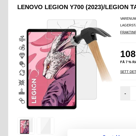
LENOVO LEGION Y700 (2023)/LEGION 
VARENUM
LAGERST
FRAKTIN
108
FÅ 7 % 
SETT DET
-