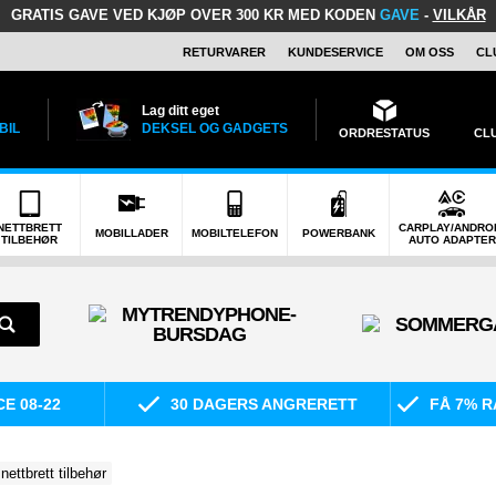
GRATIS GAVE
VED KJØP OVER 300 KR MED KODEN
GAVE
-
VILKÅR
RETURVARER
KUNDESERVICE
OM OSS
CL
Lag ditt eget
BIL
DEKSEL OG GADGETS
ORDRESTATUS
CL
NETTBRETT
CARPLAY/ANDRO
MOBILLADER
MOBILTELEFON
POWERBANK
TILBEHØR
AUTO ADAPTER
E 08-22
30 DAGERS ANGRERETT
FÅ 7% R
nettbrett tilbehør