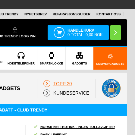
UB TRENDY
NYHETSBREV
REPARASJONSGUIDER
KONTAKT OSS
HANDLEKURV
0
TOTAL:
0,00
NOK
UB TRENDY
LOGG INN
ID
HODETELEFONER
SMARTKLOKKE
GADGETS
SOMMERGADGETS
TOPP 20
KUNDESERVICE
ABATT - CLUB TRENDY
NORSK NETTBUTIKK - INGEN TOLLAVGIFTER
RASK LEVERING