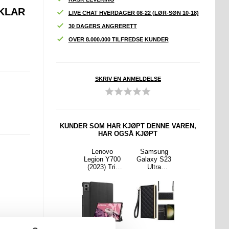
 KLAR
LIVE CHAT HVERDAGER 08-22 (LØR-SØN 10-18)
30 DAGERS ANGRERETT
OVER 8.000.000 TILFREDSE KUNDER
SKRIV EN ANMELDELSE
KUNDER SOM HAR KJØPT DENNE VAREN,
HAR OGSÅ KJØPT
min
Garmin
Lenovo
Samsung
Garmin
kFit
QuickFit
Legion Y700
Galaxy S23
QuickFit
m /
26mm /
(2023) Tri-
Ultra
26mm /
 Fenix
Garmin Fenix
Fold Series
Luksuriøst
Garmin Fenix
X Pro /
7X / 7X Pro /
Smart Folio-
Vattert
7X / 7X Pro /
rem i
6X klokkerem
etui - Svart
Lommeboket
6X klokkerem
tt stål
i rustfritt stål
ui - Svart
i rustfritt stål
erler -
med 3 perler -
med 3 perler -
arget
Roségull
sølvfarget