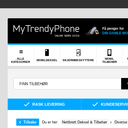
Få penger for
DIN GAMLE MO
ALLE
MOBIL
MOBILDEKSEL
SKJERMBESKYTTERE
KATEGORIER
TILBEHØR
RASK LEVERING
KUNDESERVIC
Tilbake
Du er her:
Nettbrett Deksel & Tilbehør
Diverse 