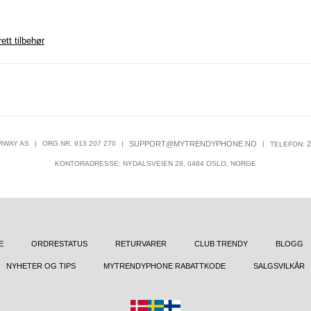
ett tilbehør
RWAY AS
|
ORG.NR. 913 207 270
|
SUPPORT@MYTRENDYPHONE.NO
|
2
TELEFON:
KONTORADRESSE: NYDALSVEIEN 28, 0484 OSLO, NORGE
E
ORDRESTATUS
RETURVARER
CLUB TRENDY
BLOGG
NYHETER OG TIPS
MYTRENDYPHONE RABATTKODE
SALGSVILKÅR