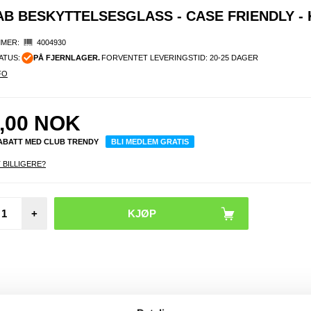
TAB BESKYTTELSESGLASS - CASE FRIENDLY -
MER:
4004930
ATUS:
PÅ FJERNLAGER.
FORVENTET LEVERINGSTID: 20-25 DAGER
FO
,00
NOK
RABATT MED CLUB TRENDY
BLI MEDLEM GRATIS
 BILLIGERE?
Gar
+
Quic
26m
Garmin
7X / 7
6X ur
rustfri
med 3 p
flerf