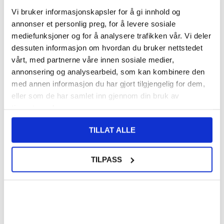
Vi bruker informasjonskapsler for å gi innhold og
VARENUMMER:
4004921
PÅ
FORVENTET LEVERINGSTID: 20-25
annonser et personlig preg, for å levere sosiale
LAGERSTATUS:
FJERNLAGER.
DAGER
mediefunksjoner og for å analysere trafikken vår. Vi deler
FRAKTINFO
dessuten informasjon om hvordan du bruker nettstedet
vårt, med partnerne våre innen sosiale medier,
155,00
NOK
annonsering og analysearbeid, som kan kombinere den
med annen informasjon du har gjort tilgjengelig for dem,
FÅ 7 % RABATT MED CLUB TRENDY
BLI MEDLEM GRATIS
eller som de har samlet inn gjennom din bruk av
SETT DET BILLIGERE?
tjenestene deres.
Velg en farge
TILLAT ALLE
TILPASS
-
+
LIVE CHAT
LURER DU PÅ NOE? SPØR OSS!