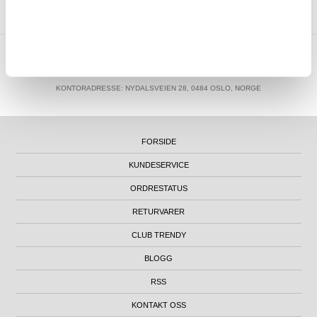
MTP NORWAY AS
|
ORG.NR. 913 207 270
|
SUPPORT@MYTRENDYPHONE.NO
|
21951323
TELEFON:
KONTORADRESSE: NYDALSVEIEN 28, 0484 OSLO, NORGE
FORSIDE
KUNDESERVICE
ORDRESTATUS
RETURVARER
CLUB TRENDY
BLOGG
RSS
KONTAKT OSS