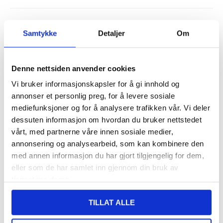
234,00
NOK
Samtykke
Detaljer
Om
FÅ 7 % RABATT MED CLUB TRENDY
BLI MEDLEM GRATIS
SETT DET BILLIGERE?
Denne nettsiden anvender cookies
Vi bruker informasjonskapsler for å gi innhold og
-
+
annonser et personlig preg, for å levere sosiale
mediefunksjoner og for å analysere trafikken vår. Vi deler
KUN 1 IGJEN PÅ LAGER!!
dessuten informasjon om hvordan du bruker nettstedet
vårt, med partnerne våre innen sosiale medier,
LIVE CHAT
LURER DU PÅ NOE? SPØR OSS!
annonsering og analysearbeid, som kan kombinere den
med annen informasjon du har gjort tilgjengelig for dem,
eller som de har samlet inn gjennom din bruk av
Beskrivelse
tjenestene deres.
Lightning / HDMI, VGA, Audio, MicroUSB Adapter til iPhone, iPad
TILLAT ALLE
- 1080p
Passer til: iPhone 14 Pro Max, iPhone 14 Pro, iPhone 14 Plus,
iPhone 14, iPhone SE (2022), iPhone 13 Pro Max, iPhone 13 Pro,