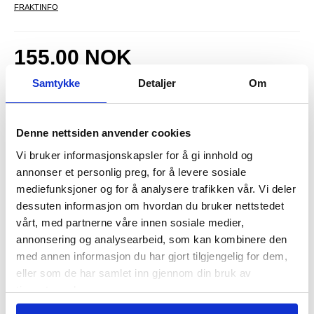
FRAKTINFO
155,00
NOK
FÅ 7 % RABATT MED CLUB TRENDY
BLI MEDLEM GRATIS
Samtykke
Detaljer
Om
SETT DET BILLIGERE?
Denne nettsiden anvender cookies
-
+
Vi bruker informasjonskapsler for å gi innhold og
annonser et personlig preg, for å levere sosiale
mediefunksjoner og for å analysere trafikken vår. Vi deler
LIVE CHAT
LURER DU PÅ NOE? SPØR OSS!
dessuten informasjon om hvordan du bruker nettstedet
vårt, med partnerne våre innen sosiale medier,
annonsering og analysearbeid, som kan kombinere den
Beskrivelse
med annen informasjon du har gjort tilgjengelig for dem,
eller som de har samlet inn gjennom din bruk av
Case Friendly Skjermbeskytter i Herdet Glass for Microsoft Surface
tjenestene deres.
Pro 13 - 9H, 0,3mm
Beskytt skjermen på din Microsoft Surface Pro 13 med denne