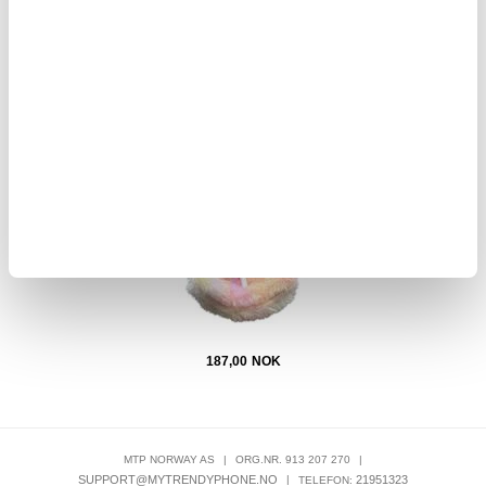
187,00
NOK
el
Pelsete bilsikkerhetssete for Labubu Doll 15-17cm
Apple
187,00
NOK
MTP NORWAY AS
|
ORG.NR. 913 207 270
|
SUPPORT@MYTRENDYPHONE.NO
|
21951323
TELEFON: