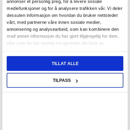
annonser et personlig preg, for å levere sosiale
mediefunksjoner og for å analysere trafikken vår. Vi deler
140,00
NOK
dessuten informasjon om hvordan du bruker nettstedet
vårt, med partnerne våre innen sosiale medier,
FÅ 7 % RABATT MED CLUB TRENDY
BLI MEDLEM GRATIS
annonsering og analysearbeid, som kan kombinere den
SETT DET BILLIGERE?
med annen informasjon du har gjort tilgjengelig for dem,
eller som de har samlet inn gjennom din bruk av
tjenestene deres.
Velg en farge
TILLAT ALLE
-
+
TILPASS
LIVE CHAT
LURER DU PÅ NOE? SPØR OSS!
Beskrivelse
Vertikalt Flip-Deksel med Kortlomme til Motorola Edge (2024)