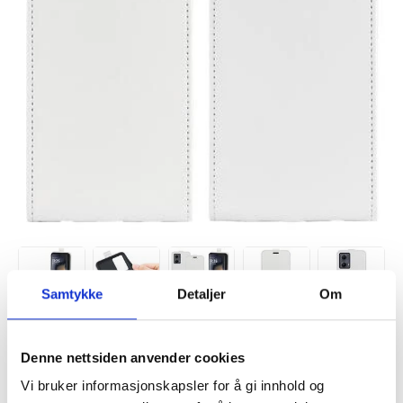
Samtykke
Detaljer
Om
VARENUMMER:
4006875
Denne nettsiden anvender cookies
PÅ
FORVENTET LEVERINGSTID: 20-25
LAGERSTATUS:
FJERNLAGER.
DAGER
Vi bruker informasjonskapsler for å gi innhold og
FRAKTINFO