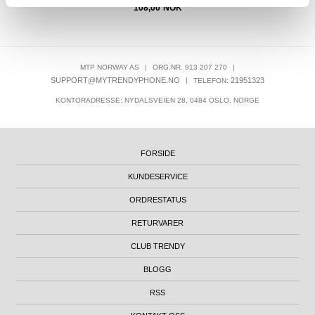
108,00
NOK
MTP NORWAY AS
|
ORG.NR. 913 207 270
|
SUPPORT@MYTRENDYPHONE.NO
|
21951323
TELEFON:
KONTORADRESSE: NYDALSVEIEN 28, 0484 OSLO, NORGE
FORSIDE
KUNDESERVICE
ORDRESTATUS
RETURVARER
CLUB TRENDY
BLOGG
RSS