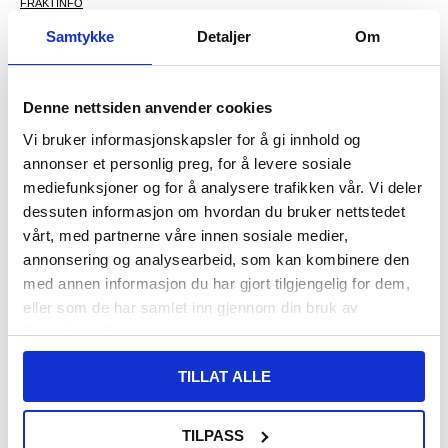
FRAKTINFO
Samtykke
Detaljer
Om
108,00
NOK
FÅ 7 % RABATT MED CLUB TRENDY
BLI MEDLEM GRATIS
Denne nettsiden anvender cookies
SETT DET BILLIGERE?
Vi bruker informasjonskapsler for å gi innhold og
annonser et personlig preg, for å levere sosiale
mediefunksjoner og for å analysere trafikken vår. Vi deler
-
+
dessuten informasjon om hvordan du bruker nettstedet
vårt, med partnerne våre innen sosiale medier,
KUN 1 IGJEN PÅ LAGER!!
annonsering og analysearbeid, som kan kombinere den
med annen informasjon du har gjort tilgjengelig for dem,
eller som de har samlet inn gjennom din bruk av
LIVE CHAT
LURER DU PÅ NOE? SPØR OSS!
tjenestene deres.
TILLAT ALLE
Beskrivelse
Støtsikkert TPU-deksel til Motorola Edge 50 Fusion, Motorola
TILPASS
G96