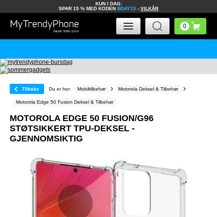
KUN I DAG:
SPAR 15 % MED KODEN
BDAY15
-
VILKÅR
Tilbake
Du er her:
Mobiltilbehør
Motorola Deksel & Tilbehør
Motorola Edge 50 Fusion Deksel & Tilbehør
MOTOROLA EDGE 50 FUSION/G96
STØTSIKKERT TPU-DEKSEL -
GJENNOMSIKTIG