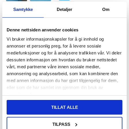
Samtykke
Detaljer
Om
VARENUMMER:
4011222
LAGERSTATUS:
PÅ LAGER.
LEVERINGSTID: 1-2 ARBEIDSDAGER
FRAKTINFO
Denne nettsiden anvender cookies
Vi bruker informasjonskapsler for å gi innhold og
108,00
NOK
annonser et personlig preg, for å levere sosiale
mediefunksjoner og for å analysere trafikken vår. Vi deler
FÅ 7 % RABATT MED CLUB TRENDY
BLI MEDLEM GRATIS
dessuten informasjon om hvordan du bruker nettstedet
SETT DET BILLIGERE?
vårt, med partnerne våre innen sosiale medier,
annonsering og analysearbeid, som kan kombinere den
med annen informasjon du har gjort tilgjengelig for dem,
-
+
eller som de har samlet inn gjennom din bruk av
tjenestene deres.
LIVE CHAT
LURER DU PÅ NOE? SPØR OSS!
TILLAT ALLE
TILPASS
Beskrivelse