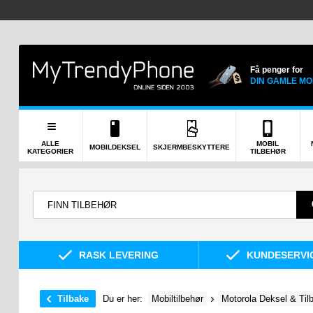
Få penger for
DIN GAMLE MO
ALLE
MOBIL
MOBILDEKSEL
SKJERMBESKYTTERE
KATEGORIER
TILBEHØR
RASK LEVERING
KUNDESERVIC
Tilbake
Du er her:
Mobiltilbehør
Motorola Deksel & Til