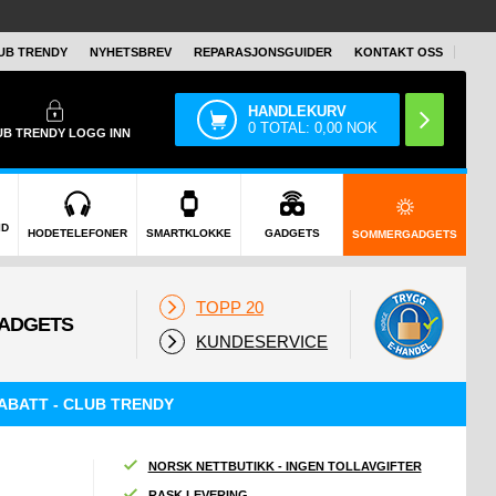
UB TRENDY
NYHETSBREV
REPARASJONSGUIDER
KONTAKT OSS
HANDLEKURV
0
TOTAL:
0,00
NOK
UB TRENDY
LOGG INN
ID
HODETELEFONER
SMARTKLOKKE
GADGETS
SOMMERGADGETS
TOPP 20
KUNDESERVICE
ABATT - CLUB TRENDY
NORSK NETTBUTIKK - INGEN TOLLAVGIFTER
RASK LEVERING