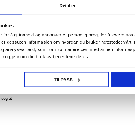
Detaljer
NOE? SPØR OSS!
LIVE CHAT
ookies
 for å gi innhold og annonser et personlig preg, for å levere sos
deler dessuten informasjon om hvordan du bruker nettstedet vårt,
og analysearbeid, som kan kombinere den med annen informasjon d
 inn gjennom din bruk av tjenestene deres.
s lommebokdeksel.
r, har dette tilbehøret en stor lomme for kontanter samt plass til noen få kort.
TILPASS
.
 seg ut