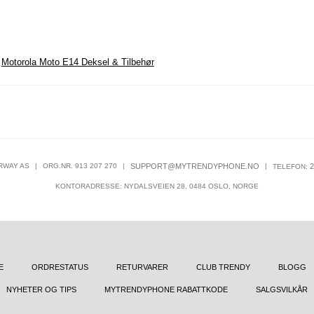
,
Motorola Moto E14 Deksel & Tilbehør
RWAY AS
|
ORG.NR. 913 207 270
|
SUPPORT@MYTRENDYPHONE.NO
|
2
TELEFON:
KONTORADRESSE: NYDALSVEIEN 28, 0484 OSLO, NORGE
E
ORDRESTATUS
RETURVARER
CLUB TRENDY
BLOGG
NYHETER OG TIPS
MYTRENDYPHONE RABATTKODE
SALGSVILKÅR