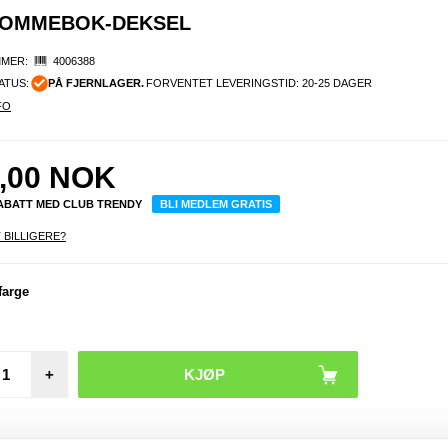
 LOMMEBOK-DEKSEL
MER:
4006388
ATUS:
PÅ FJERNLAGER.
FORVENTET LEVERINGSTID: 20-25 DAGER
FO
,00
NOK
RABATT MED CLUB TRENDY
BLI MEDLEM GRATIS
 BILLIGERE?
farge
+