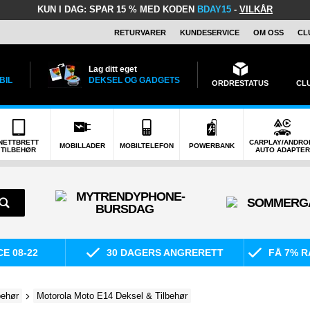
KUN I DAG:
SPAR 15 % MED KODEN
BDAY15
-
VILKÅR
RETURVARER
KUNDESERVICE
OM OSS
CL
Lag ditt eget
BIL
DEKSEL OG GADGETS
ORDRESTATUS
CL
NETTBRETT
CARPLAY/ANDRO
MOBILLADER
MOBILTELEFON
POWERBANK
TILBEHØR
AUTO ADAPTER
E 08-22
30 DAGERS ANGRERETT
FÅ 7% R
behør
Motorola Moto E14 Deksel & Tilbehør