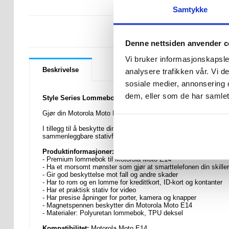
Samtykke
LURER DU PÅ 
Denne nettsiden anvender c
Vi bruker informasjonskapsler
Beskrivelse
analysere trafikken vår. Vi 
sosiale medier, annonsering 
dem, eller som de har samlet
Style Series Lommebok-deksel til Motorola Moto E14
Gjør din Motorola Moto E14 unik med en praktisk Style Serie
I tillegg til å beskytte din Motorola Moto E14 mot fall og ulykke
sammenleggbare stativfunksjonen lar deg se mediefiler håndfri
Produktinformasjoner:
- Premium lommebok til Motorola Moto E14
- Ha et morsomt mønster som gjør at smarttelefonen din skiller
- Gir god beskyttelse mot fall og andre skader
- Har to rom og en lomme for kredittkort, ID-kort og kontanter
- Har et praktisk stativ for video
- Har presise åpninger for porter, kamera og knapper
- Magnetspennen beskytter din Motorola Moto E14
- Materialer: Polyuretan lommebok, TPU deksel
Kompatibilitet:
Motorola Moto E14