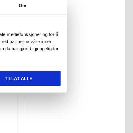
Om
iale mediefunksjoner og for å
 med partnerne våre innen
u har gjort tilgjengelig for
 Den
TILLAT ALLE