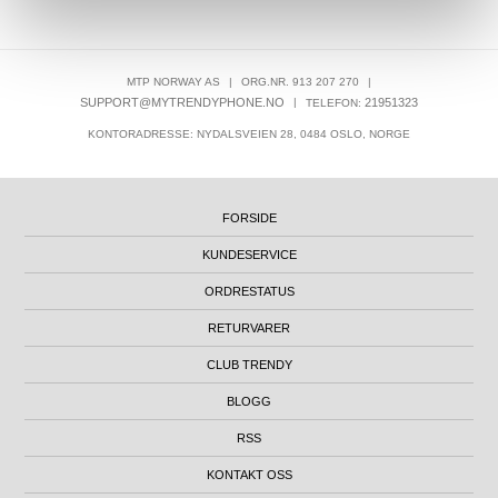
MTP NORWAY AS
|
ORG.NR. 913 207 270
|
SUPPORT@MYTRENDYPHONE.NO
|
21951323
TELEFON:
KONTORADRESSE: NYDALSVEIEN 28, 0484 OSLO, NORGE
FORSIDE
KUNDESERVICE
ORDRESTATUS
RETURVARER
CLUB TRENDY
BLOGG
RSS
KONTAKT OSS