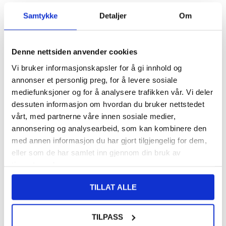
FRAKTINFO
Samtykke
Detaljer
Om
108,00
NOK
Denne nettsiden anvender cookies
FÅ 7 % RABATT MED CLUB TRENDY
BLI MEDLEM GRATIS
Vi bruker informasjonskapsler for å gi innhold og
SETT DET BILLIGERE?
annonser et personlig preg, for å levere sosiale
mediefunksjoner og for å analysere trafikken vår. Vi deler
dessuten informasjon om hvordan du bruker nettstedet
-
+
vårt, med partnerne våre innen sosiale medier,
annonsering og analysearbeid, som kan kombinere den
med annen informasjon du har gjort tilgjengelig for dem,
LIVE CHAT
LURER DU PÅ NOE? SPØR OSS!
eller som de har samlet inn gjennom din bruk av
tjenestene deres.
Beskrivelse
TILLAT ALLE
Støtsikkert TPU-deksel til Motorola Moto G Power (2025)
TILPASS
Et enkelt, men varig, beskyttende deksel til Motorola Moto G Power
(2025)! Dette dekselet er spesialdesignet for å tåle daglige skader,