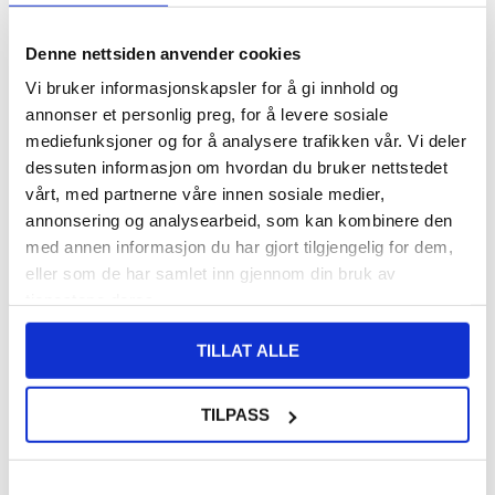
Denne nettsiden anvender cookies
77,00
NOK
Vi bruker informasjonskapsler for å gi innhold og
FÅ 7 % RABATT MED CLUB TRENDY
BLI MEDLEM GRATIS
annonser et personlig preg, for å levere sosiale
SETT DET BILLIGERE?
mediefunksjoner og for å analysere trafikken vår. Vi deler
dessuten informasjon om hvordan du bruker nettstedet
vårt, med partnerne våre innen sosiale medier,
-
+
annonsering og analysearbeid, som kan kombinere den
med annen informasjon du har gjort tilgjengelig for dem,
eller som de har samlet inn gjennom din bruk av
LIVE CHAT
LURER DU PÅ NOE? SPØR OSS!
tjenestene deres.
TILLAT ALLE
Beskrivelse
TILPASS
Antiskli TPU-deksel til Motorola Moto G34
Simple er alltid det beste - Antiskli TPU deksel som beskytter din
Motorola Moto G34 perfekt!