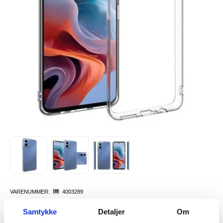
VARENUMMER:
4003289
PÅ
FORVENTET LEVERINGSTID: 20-25
LAGERSTATUS:
FJERNLAGER.
DAGER
Samtykke
Detaljer
Om
FRAKTINFO