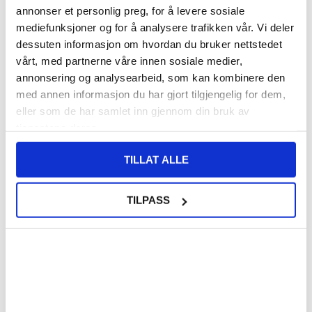
annonser et personlig preg, for å levere sosiale
mediefunksjoner og for å analysere trafikken vår. Vi deler
140,00
NOK
dessuten informasjon om hvordan du bruker nettstedet
vårt, med partnerne våre innen sosiale medier,
FÅ 7 % RABATT MED CLUB TRENDY
BLI MEDLEM GRATIS
annonsering og analysearbeid, som kan kombinere den
SETT DET BILLIGERE?
med annen informasjon du har gjort tilgjengelig for dem,
eller som de har samlet inn gjennom din bruk av
Velg en farge
tjenestene deres.
TILLAT ALLE
-
+
TILPASS
LIVE CHAT
LURER DU PÅ NOE? SPØR OSS!
Beskrivelse
Mandala Series Lommebok-deksel til Motorola Moto G35