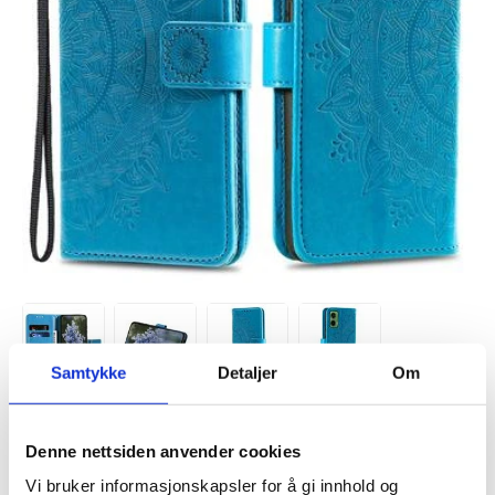
Samtykke
Detaljer
Om
VARENUMMER:
4008333
PÅ
FORVENTET LEVERINGSTID: 20-25
Denne nettsiden anvender cookies
LAGERSTATUS:
FJERNLAGER.
DAGER
Vi bruker informasjonskapsler for å gi innhold og
FRAKTINFO