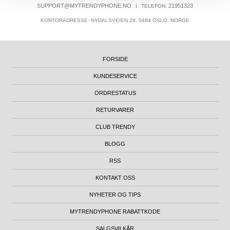
SUPPORT@MYTRENDYPHONE.NO
|
21951323
TELEFON:
KONTORADRESSE: NYDALSVEIEN 28, 0484 OSLO, NORGE
FORSIDE
KUNDESERVICE
ORDRESTATUS
RETURVARER
CLUB TRENDY
BLOGG
RSS
KONTAKT OSS
NYHETER OG TIPS
MYTRENDYPHONE RABATTKODE
SALGSVILKÅR