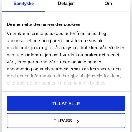
FRAKTINFO
Samtykke
Detaljer
Om
FØR
124,00
8,00
NOK
Denne nettsiden anvender cookies
DU SPARER
116,00
NOK
Vi bruker informasjonskapsler for å gi innhold og
annonser et personlig preg, for å levere sosiale
SETT DET BILLIGERE?
mediefunksjoner og for å analysere trafikken vår. Vi deler
dessuten informasjon om hvordan du bruker nettstedet
vårt, med partnerne våre innen sosiale medier,
-
+
annonsering og analysearbeid, som kan kombinere den
KUN 4 IGJEN PÅ LAGER!!
med annen informasjon du har gjort tilgjengelig for dem,
eller som de har samlet inn gjennom din bruk av
tjenestene deres.
LIVE CHAT
LURER DU PÅ NOE? SPØR OSS!
TILLAT ALLE
Beskrivelse
TILPASS
Skjermbeskyttere til Motorola Moto G45 - 9H, 0.3mm