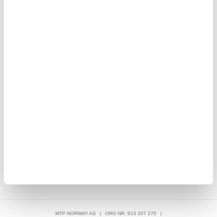
108,00
NOK
rt
Sony Xperia 10 IV Beskyttelsesglass - 9H, 0.3mm - Klar
Sen
108,00
NOK
MTP NORWAY AS
|
ORG.NR. 913 207 270
|