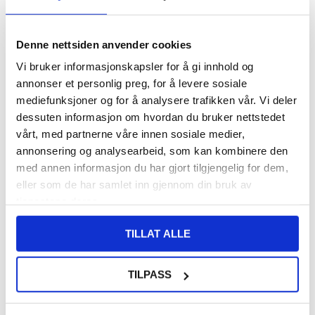
VARENUMMER:
4008553
LAGERSTATUS:
PÅ LAGER.
LEVERINGSTID: 1-2 ARBEIDSDAGER
Denne nettsiden anvender cookies
FRAKTINFO
Vi bruker informasjonskapsler for å gi innhold og
annonser et personlig preg, for å levere sosiale
140,00
NOK
mediefunksjoner og for å analysere trafikken vår. Vi deler
FÅ 7 % RABATT MED CLUB TRENDY
BLI MEDLEM GRATIS
dessuten informasjon om hvordan du bruker nettstedet
vårt, med partnerne våre innen sosiale medier,
SETT DET BILLIGERE?
annonsering og analysearbeid, som kan kombinere den
med annen informasjon du har gjort tilgjengelig for dem,
Velg en farge
eller som de har samlet inn gjennom din bruk av
tjenestene deres.
-
+
TILLAT ALLE
KUN 2 IGJEN PÅ LAGER!!
TILPASS
LIVE CHAT
LURER DU PÅ NOE? SPØR OSS!