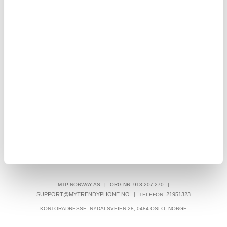
NORSK NETTBUTIKK - INGEN TOLLAVGIFTER
RASK LEVERING
LIVE CHAT HVERDAGER 08-22 (LØR-SØN 10-18)
30 DAGERS ANGRERETT
OVER 8.000.000 TILFREDSE KUNDER
SKRIV EN ANMELDELSE
KUNDER SOM HAR KJØPT DENNE VAREN, HAR OGSÅ KJØPT
MTP NORWAY AS
|
ORG.NR. 913 207 270
|
SUPPORT@MYTRENDYPHONE.NO
|
21951323
TELEFON:
KONTORADRESSE: NYDALSVEIEN 28, 0484 OSLO, NORGE