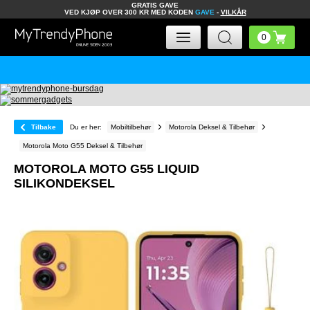
GRATIS GAVE
VED KJØP OVER 300 KR MED KODEN
GAVE
-
VILKÅR
Tilbake
Du er her:
Mobiltilbehør
Motorola Deksel & Tilbehør
Motorola Moto G55 Deksel & Tilbehør
MOTOROLA MOTO G55 LIQUID
SILIKONDEKSEL