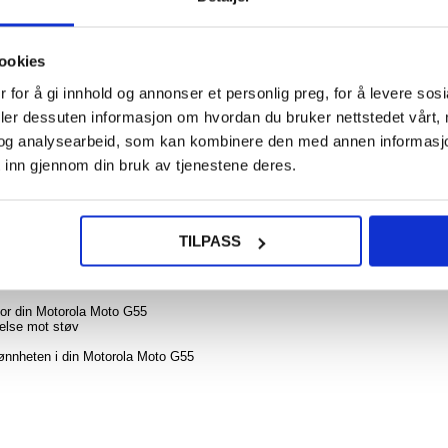
108,0
NOE? SPØR OSS!
LIVE CHAT
ookies
Moto
 for å gi innhold og annonser et personlig preg, for å levere sos
Turbo
6
deler dessuten informasjon om hvordan du bruker nettstedet vårt,
Vegg
og analysearbeid, som kan kombinere den med annen informasjon d
med 
Ka
 inn gjennom din bruk av tjenestene deres.
SJM
in dyrebare Motorola Moto G55 mot hverdagsskader uten å påvirke utseendet. 
rsterkede hjørner for mer effektiv beskyttelse. Utrolig lett, det enkelt utforme
TILPASS
374
324,0
 for din Motorola Moto G55
telse mot støv
jønnheten i din Motorola Moto G55