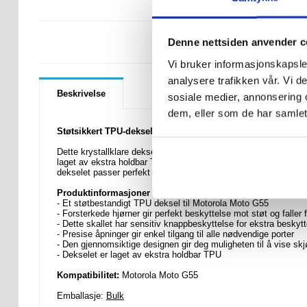
LURER DU PÅ 
Denne nettsiden anvender c
Vi bruker informasjonskapsler
analysere trafikken vår. Vi 
Beskrivelse
sosiale medier, annonsering 
dem, eller som de har samlet
Støtsikkert TPU-deksel til Motorola Moto G55
Dette krystallklare dekselet er den beste måten å beskytte d
laget av ekstra holdbar TPU med fleksibilitet i silikon og med fo
dekselet passer perfekt til din Motorola Moto G55.
Produktinformasjoner
- Et støtbestandigt TPU deksel til Motorola Moto G55
- Forsterkede hjørner gir perfekt beskyttelse mot støt og faller
- Dette skallet har sensitiv knappbeskyttelse for ekstra beskyt
- Presise åpninger gir enkel tilgang til alle nødvendige porter
- Den gjennomsiktige designen gir deg muligheten til å vise sk
- Dekselet er laget av ekstra holdbar TPU
Kompatibilitet:
Motorola Moto G55
Emballasje:
Bulk