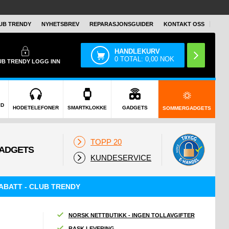
UB TRENDY
NYHETSBREV
REPARASJONSGUIDER
KONTAKT OSS
HANDLEKURV
0
TOTAL:
0,00
NOK
UB TRENDY
LOGG INN
ID
HODETELEFONER
SMARTKLOKKE
GADGETS
SOMMERGADGETS
TOPP 20
KUNDESERVICE
ABATT - CLUB TRENDY
NORSK NETTBUTIKK - INGEN TOLLAVGIFTER
RASK LEVERING