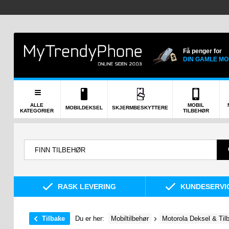
Få penger for
DIN GAMLE MO
ALLE
MOBIL
MOBILDEKSEL
SKJERMBESKYTTERE
KATEGORIER
TILBEHØR
RASK LEVERING
KUNDESERVIC
Tilbake
Du er her:
Mobiltilbehør
Motorola Deksel & Til