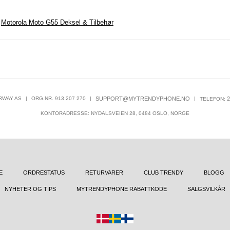
,
Motorola Moto G55 Deksel & Tilbehør
RWAY AS
|
ORG.NR. 913 207 270
|
SUPPORT@MYTRENDYPHONE.NO
|
2
TELEFON:
KONTORADRESSE: NYDALSVEIEN 28, 0484 OSLO, NORGE
E
ORDRESTATUS
RETURVARER
CLUB TRENDY
BLOGG
NYHETER OG TIPS
MYTRENDYPHONE RABATTKODE
SALGSVILKÅR