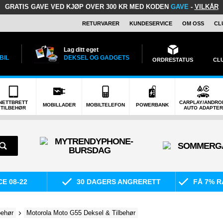
GRATIS GAVE
VED KJØP OVER 300 KR MED KODEN
GAVE
-
VILKÅR
RETURVARER
KUNDESERVICE
OM OSS
CL
Lag ditt eget
BIL
DEKSEL OG GADGETS
ORDRESTATUS
CL
NETTBRETT
CARPLAY/ANDRO
MOBILLADER
MOBILTELEFON
POWERBANK
TILBEHØR
AUTO ADAPTER
E 08-22
30 DAGERS ANGRERETT
FÅ 7% R
behør
Motorola Moto G55 Deksel & Tilbehør