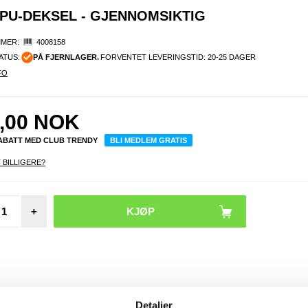
PU-DEKSEL - GJENNOMSIKTIG
MER:
4008158
ATUS:
PÅ FJERNLAGER.
FORVENTET LEVERINGSTID: 20-25 DAGER
FO
,00
NOK
RABATT MED CLUB TRENDY
BLI MEDLEM GRATIS
 BILLIGERE?
Moto
+
Moto
Beskyt
glass 
Case F
Gjenno
Detaljer