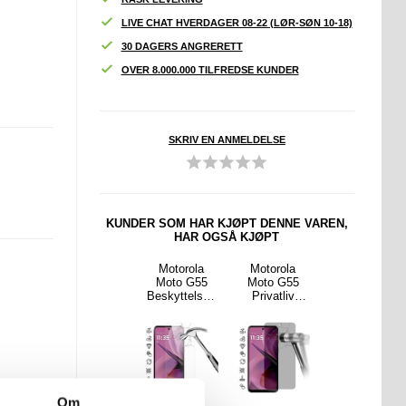
LIVE CHAT HVERDAGER 08-22 (LØR-SØN 10-18)
30 DAGERS ANGRERETT
OVER 8.000.000 TILFREDSE KUNDER
SKRIV EN ANMELDELSE
KUNDER SOM HAR KJØPT DENNE VAREN,
HAR OGSÅ KJØPT
rola
Sony Xperia
Motorola
Motorola
Motorola
 G56
5 IV
Moto G55
Moto G55
Moto G56
telses
Lommebok-
Beskyttelses
Privatliv
Beskyttelses
- 9H -
deksel med
glass - Case
Beskyttelses
glass - 9H -
riendly
Magnetisk
Friendly -
glass
Case Friendly
-
Lukning -
Gjennomsikti
-
msikti
Svart
g
Gjennomsikti
g
g
Om