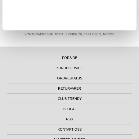
MTP NORWAY AS
|
ORG.NR. 913 207 270
|
SUPPORT@MYTRENDYPHONE.NO
|
21951323
TELEFON:
KONTORADRESSE: NYDALSVEIEN 28, 0484 OSLO, NORGE
FORSIDE
KUNDESERVICE
ORDRESTATUS
RETURVARER
CLUB TRENDY
BLOGG
RSS
KONTAKT OSS