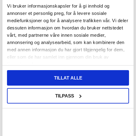
Vi bruker informasjonskapsler for å gi innhold og
VARENUMMER:
4008005
PÅ
FORVENTET LEVERINGSTID: 20-25
annonser et personlig preg, for å levere sosiale
LAGERSTATUS:
FJERNLAGER.
DAGER
mediefunksjoner og for å analysere trafikken vår. Vi deler
FRAKTINFO
dessuten informasjon om hvordan du bruker nettstedet
vårt, med partnerne våre innen sosiale medier,
108,00
NOK
annonsering og analysearbeid, som kan kombinere den
med annen informasjon du har gjort tilgjengelig for dem,
FÅ 7 % RABATT MED CLUB TRENDY
BLI MEDLEM GRATIS
eller som de har samlet inn gjennom din bruk av
SETT DET BILLIGERE?
tjenestene deres.
TILLAT ALLE
Velg en farge
TILPASS
-
+
LIVE CHAT
LURER DU PÅ NOE? SPØR OSS!