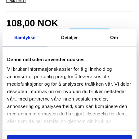
FRAKTINFO
108,00
NOK
FÅ 7 % RABATT MED CLUB TRENDY
BLI MEDLEM GRATIS
Samtykke
Detaljer
Om
SETT DET BILLIGERE?
Denne nettsiden anvender cookies
-
+
Vi bruker informasjonskapsler for å gi innhold og
annonser et personlig preg, for å levere sosiale
mediefunksjoner og for å analysere trafikken vår. Vi deler
LIVE CHAT
LURER DU PÅ NOE? SPØR OSS!
dessuten informasjon om hvordan du bruker nettstedet
vårt, med partnerne våre innen sosiale medier,
annonsering og analysearbeid, som kan kombinere den
Beskrivelse
med annen informasjon du har gjort tilgjengelig for dem,
eller som de har samlet inn gjennom din bruk av
Case Friendly Skjermbeskytter i Herdet Glass for Motorola Moto
G86 Power - 9H, 0,3mm
tjenestene deres.
Beskytt skjermen på din Motorola Moto G86 Power med denne