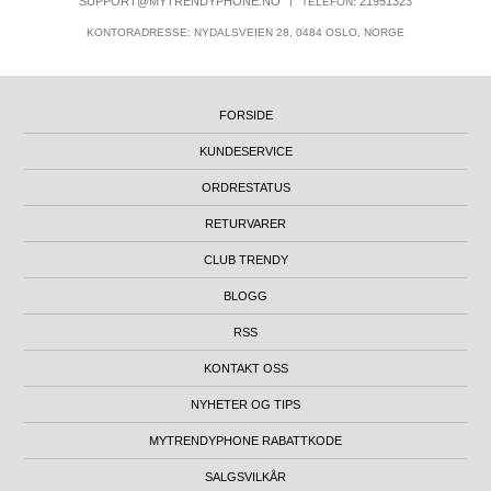
SUPPORT@MYTRENDYPHONE.NO
|
21951323
TELEFON:
KONTORADRESSE: NYDALSVEIEN 28, 0484 OSLO, NORGE
FORSIDE
KUNDESERVICE
ORDRESTATUS
RETURVARER
CLUB TRENDY
BLOGG
RSS
KONTAKT OSS
NYHETER OG TIPS
MYTRENDYPHONE RABATTKODE
SALGSVILKÅR