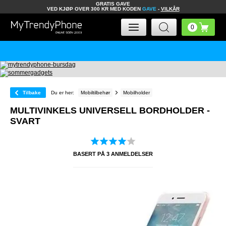
GRATIS GAVE
VED KJØP OVER 300 KR MED KODEN
GAVE
-
VILKÅR
Tilbake
Du er her:
Mobiltilbehør
Mobilholder
MULTIVINKELS UNIVERSELL BORDHOLDER -
SVART
BASERT PÅ
3
ANMELDELSER