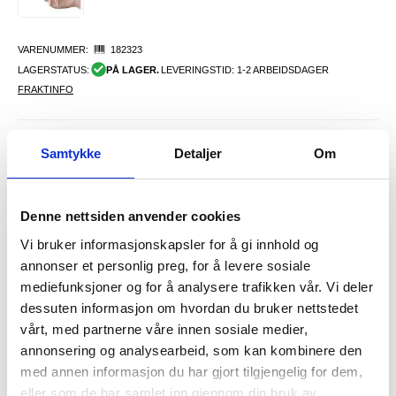
VARENUMMER:
182323
LAGERSTATUS:
PÅ LAGER.
LEVERINGSTID: 1-2 ARBEIDSDAGER
FRAKTINFO
108,00
NOK
Samtykke
Detaljer
Om
FÅ 7 % RABATT MED CLUB TRENDY
BLI MEDLEM GRATIS
SETT DET BILLIGERE?
Denne nettsiden anvender cookies
Vi bruker informasjonskapsler for å gi innhold og
-
+
annonser et personlig preg, for å levere sosiale
mediefunksjoner og for å analysere trafikken vår. Vi deler
KUN 3 IGJEN PÅ LAGER!!
dessuten informasjon om hvordan du bruker nettstedet
vårt, med partnerne våre innen sosiale medier,
annonsering og analysearbeid, som kan kombinere den
LIVE CHAT
LURER DU PÅ NOE? SPØR OSS!
med annen informasjon du har gjort tilgjengelig for dem,
eller som de har samlet inn gjennom din bruk av