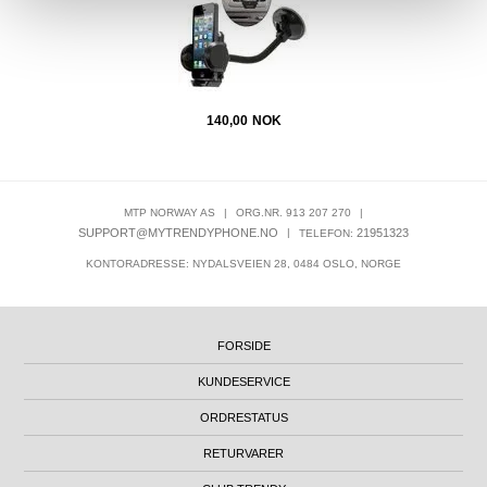
140,00
NOK
MTP NORWAY AS
|
ORG.NR. 913 207 270
|
SUPPORT@MYTRENDYPHONE.NO
|
21951323
TELEFON:
KONTORADRESSE: NYDALSVEIEN 28, 0484 OSLO, NORGE
FORSIDE
KUNDESERVICE
ORDRESTATUS
RETURVARER