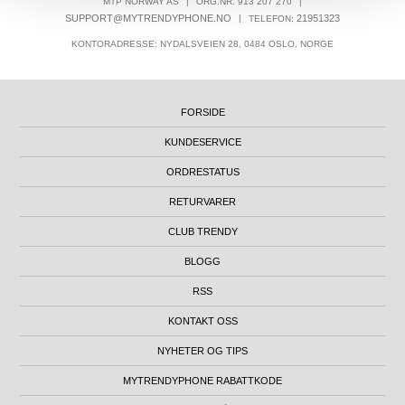
MTP NORWAY AS
|
ORG.NR. 913 207 270
|
SUPPORT@MYTRENDYPHONE.NO
|
21951323
TELEFON:
KONTORADRESSE: NYDALSVEIEN 28, 0484 OSLO, NORGE
FORSIDE
KUNDESERVICE
ORDRESTATUS
RETURVARER
CLUB TRENDY
BLOGG
RSS
KONTAKT OSS
NYHETER OG TIPS
MYTRENDYPHONE RABATTKODE