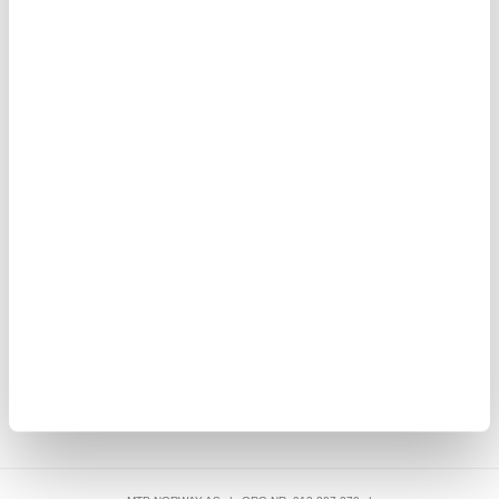
108,00
NOK
Nothing CMF Phone 1 Børstet TPU Deksel - Karbonfiber -
Svart
108,00
NOK