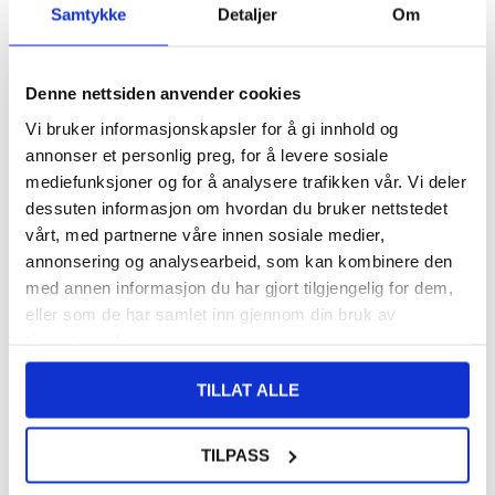
Samtykke
Detaljer
Om
LAGERSTATUS:
PÅ LAGER.
LEVERINGSTID: 1-2 ARBEIDSDAGER
FRAKTINFO
Denne nettsiden anvender cookies
FØR
108,00
93,00
NOK
Vi bruker informasjonskapsler for å gi innhold og
annonser et personlig preg, for å levere sosiale
DU SPARER
15,00
NOK
mediefunksjoner og for å analysere trafikken vår. Vi deler
SETT DET BILLIGERE?
dessuten informasjon om hvordan du bruker nettstedet
vårt, med partnerne våre innen sosiale medier,
annonsering og analysearbeid, som kan kombinere den
-
+
med annen informasjon du har gjort tilgjengelig for dem,
eller som de har samlet inn gjennom din bruk av
KUN 2 IGJEN PÅ LAGER!!
tjenestene deres.
TILLAT ALLE
LIVE CHAT
LURER DU PÅ NOE? SPØR OSS!
TILPASS
Beskrivelse