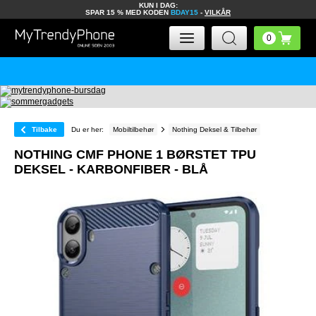
KUN I DAG:
SPAR 15 % MED KODEN
BDAY15
-
VILKÅR
Tilbake
Du er her:
Mobiltilbehør
Nothing Deksel & Tilbehør
NOTHING CMF PHONE 1 BØRSTET TPU
DEKSEL - KARBONFIBER - BLÅ