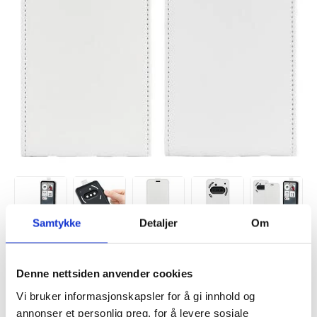
Samtykke
Detaljer
Om
VARENUMMER:
4011028
LAGERSTATUS:
PÅ LAGER.
LEVERINGSTID: 1-2 ARBEIDSDAGER
Denne nettsiden anvender cookies
FRAKTINFO
Vi bruker informasjonskapsler for å gi innhold og
annonser et personlig preg, for å levere sosiale