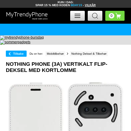
KUN I DAG:
SPAR 15 % MED KODEN
BDAY15
-
VILKÅR
Tilbake
Du er her:
Mobiltilbehør
Nothing Deksel & Tilbehør
NOTHING PHONE (3A) VERTIKALT FLIP-
DEKSEL MED KORTLOMME