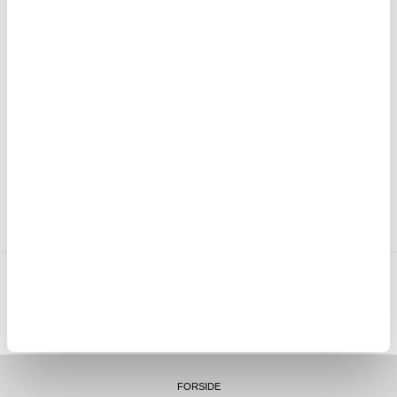
LIVE CHAT HVERDAGER 08-22 (LØR-SØN 10-18)
30 DAGERS ANGRERETT
OVER 8.000.000 TILFREDSE KUNDER
SKRIV EN ANMELDELSE
KUNDER SOM HAR KJØPT DENNE VAREN, HAR OGSÅ KJØPT
MTP NORWAY AS
|
ORG.NR. 913 207 270
|
SUPPORT@MYTRENDYPHONE.NO
|
21951323
TELEFON:
KONTORADRESSE: NYDALSVEIEN 28, 0484 OSLO, NORGE
FORSIDE