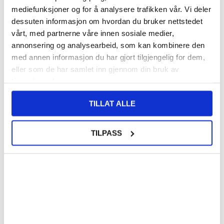
mediefunksjoner og for å analysere trafikken vår. Vi deler
140,00
NOK
dessuten informasjon om hvordan du bruker nettstedet
FÅ 7 % RABATT MED CLUB TRENDY
BLI MEDLEM GRATIS
vårt, med partnerne våre innen sosiale medier,
SETT DET BILLIGERE?
annonsering og analysearbeid, som kan kombinere den
med annen informasjon du har gjort tilgjengelig for dem,
eller som de har samlet inn gjennom din bruk av
Storm Blue
tjenestene deres.
TILLAT ALLE
-
+
TILPASS
KUN 1 IGJEN PÅ LAGER!!
LIVE CHAT
LURER DU PÅ NOE? SPØR OSS!
Beskrivelse
Vertikalt Flip-Deksel med Kortlomme til Nothing Phone (3a)