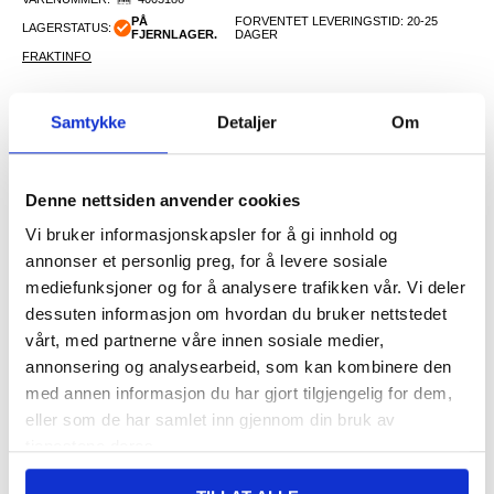
PÅ
FORVENTET LEVERINGSTID: 20-25
LAGERSTATUS:
FJERNLAGER.
DAGER
FRAKTINFO
Samtykke
Detaljer
Om
140,00
NOK
FÅ 7 % RABATT MED CLUB TRENDY
BLI MEDLEM GRATIS
Denne nettsiden anvender cookies
SETT DET BILLIGERE?
Vi bruker informasjonskapsler for å gi innhold og
Velg en farge
annonser et personlig preg, for å levere sosiale
mediefunksjoner og for å analysere trafikken vår. Vi deler
dessuten informasjon om hvordan du bruker nettstedet
vårt, med partnerne våre innen sosiale medier,
-
+
annonsering og analysearbeid, som kan kombinere den
med annen informasjon du har gjort tilgjengelig for dem,
eller som de har samlet inn gjennom din bruk av
LIVE CHAT
LURER DU PÅ NOE? SPØR OSS!
tjenestene deres.