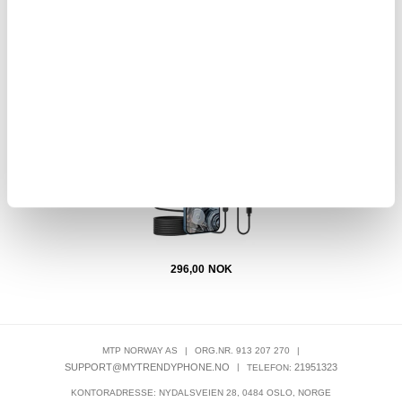
249,00
218,00
NOK
r - Rød
Vanntett 8 mm endoskopkamera for iPhone, iPad,
Xi
smarttelefoner, nettbrett - 3 m
296,00
NOK
MTP NORWAY AS
|
ORG.NR. 913 207 270
|
SUPPORT@MYTRENDYPHONE.NO
|
21951323
TELEFON:
KONTORADRESSE: NYDALSVEIEN 28, 0484 OSLO, NORGE